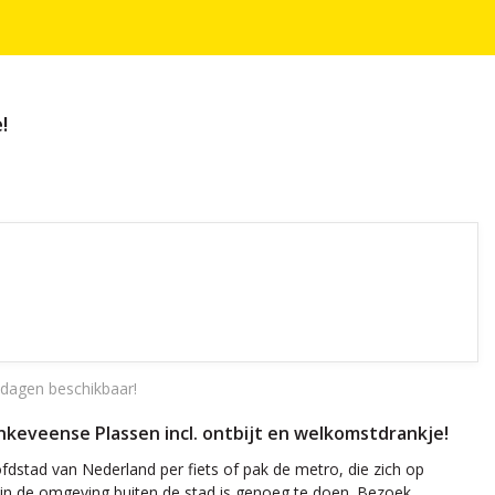
!
dagen beschikbaar!
nkeveense Plassen incl. ontbijt en welkomstdrankje!
ofdstad van Nederland per fiets of pak de metro, die zich op
 in de omgeving buiten de stad is genoeg te doen. Bezoek