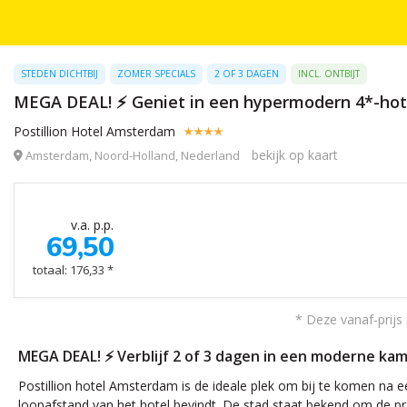
STEDEN DICHTBIJ
ZOMER SPECIALS
2 OF 3 DAGEN
INCL. ONTBIJT
MEGA DEAL! ⚡ Geniet in een hypermodern 4*-hote
Postillion Hotel Amsterdam
bekijk op kaart
Amsterdam, Noord-Holland, Nederland
v.a. p.p.
69,50
totaal: 176,33 *
* Deze vanaf-prijs 
MEGA DEAL! ⚡ Verblijf 2 of 3 dagen in een moderne kam
Postillion hotel Amsterdam is de ideale plek om bij te komen na e
loopafstand van het hotel bevindt. De stad staat bekend om de p