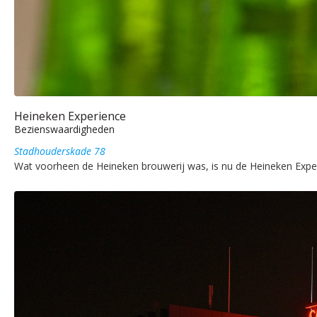
Heineken Experience
Bezienswaardigheden
Stadhouderskade 78
Wat voorheen de Heineken brouwerij was, is nu de Heineken Exper