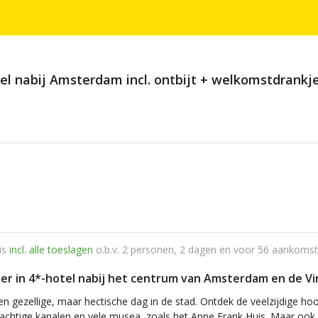
l nabij Amsterdam incl. ontbijt + welkomstdrankje
is
incl. alle toeslagen
o.b.v. 2 personen, 2 dagen en voor 56 aankomst
er in 4*-hotel nabij het centrum van Amsterdam en de Vi
en gezellige, maar hectische dag in de stad. Ontdek de veelzijdige ho
rachtige kanalen en vele musea, zoals het Anne Frank Huis. Maar ook