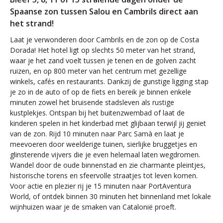
Spaanse zon tussen Salou en Cambrils direct aan
het strand!
Laat je verwonderen door Cambrils en de zon op de Costa
Dorada! Het hotel ligt op slechts 50 meter van het strand,
waar je het zand voelt tussen je tenen en de golven zacht
ruizen, en op 800 meter van het centrum met gezellige
winkels, cafés en restaurants. Dankzij de gunstige ligging stap
je zo in de auto of op de fiets en bereik je binnen enkele
minuten zowel het bruisende stadsleven als rustige
kustplekjes. Ontspan bij het buitenzwembad of laat de
kinderen spelen in het kinderbad met glijbaan terwijl jij geniet
van de zon. Rijd 10 minuten naar Parc Samà en laat je
meevoeren door weelderige tuinen, sierlijke bruggetjes en
glinsterende vijvers die je even helemaal laten wegdromen.
Wandel door de oude binnenstad en zie charmante pleintjes,
historische torens en sfeervolle straatjes tot leven komen.
Voor actie en plezier rij je 15 minuten naar PortAventura
World, of ontdek binnen 30 minuten het binnenland met lokale
wijnhuizen waar je de smaken van Catalonië proeft.