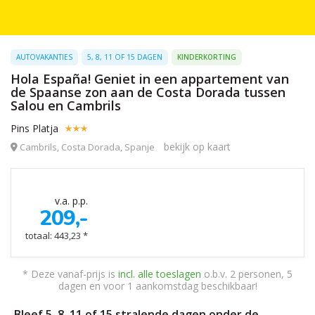
AUTOVAKANTIES
5, 8, 11 OF 15 DAGEN
KINDERKORTING
Hola España! Geniet in een appartement van
de Spaanse zon aan de Costa Dorada tussen
Salou en Cambrils
Pins Platja
bekijk op kaart
Cambrils, Costa Dorada, Spanje
v.a. p.p.
209,-
totaal: 443,23 *
* Deze vanaf-prijs is
incl. alle toeslagen
o.b.v. 2 personen, 5
dagen en voor 1 aankomstdag beschikbaar!
Bleef 5, 8, 11 of 15 stralende dagen onder de