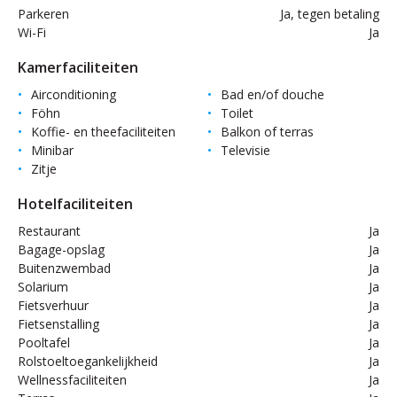
Parkeren
Ja, tegen betaling
Wi-Fi
Ja
Kamerfaciliteiten
Airconditioning
Bad en/of douche
Föhn
Toilet
Koffie- en theefaciliteiten
Balkon of terras
Minibar
Televisie
Zitje
Hotelfaciliteiten
Restaurant
Ja
Bagage-opslag
Ja
Buitenzwembad
Ja
Solarium
Ja
Fietsverhuur
Ja
Fietsenstalling
Ja
Pooltafel
Ja
Rolstoeltoegankelijkheid
Ja
Wellnessfaciliteiten
Ja