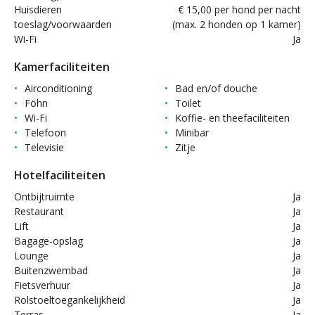
Huisdieren
€ 15,00 per hond per nacht
toeslag/voorwaarden
(max. 2 honden op 1 kamer)
Wi-Fi
Ja
Kamerfaciliteiten
Airconditioning
Bad en/of douche
Föhn
Toilet
Wi-Fi
Koffie- en theefaciliteiten
Telefoon
Minibar
Televisie
Zitje
Hotelfaciliteiten
Ontbijtruimte
Ja
Restaurant
Ja
Lift
Ja
Bagage-opslag
Ja
Lounge
Ja
Buitenzwembad
Ja
Fietsverhuur
Ja
Rolstoeltoegankelijkheid
Ja
Terras
Ja