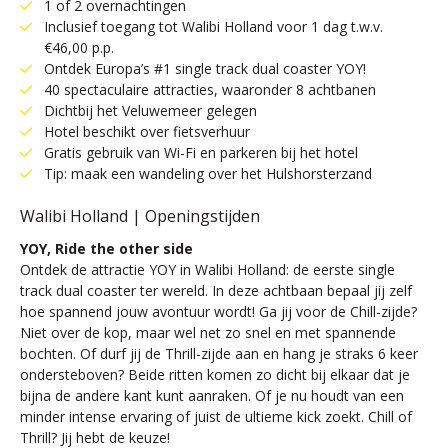
1 of 2 overnachtingen
Inclusief toegang tot Walibi Holland voor 1 dag t.w.v.
€46,00 p.p.
Ontdek Europa’s #1 single track dual coaster YOY!
40 spectaculaire attracties, waaronder 8 achtbanen
Dichtbij het Veluwemeer gelegen
Hotel beschikt over fietsverhuur
Gratis gebruik van Wi-Fi en parkeren bij het hotel
Tip: maak een wandeling over het Hulshorsterzand
Walibi Holland | Openingstijden
YOY, Ride the other side
Ontdek de attractie YOY in Walibi Holland: de eerste single
track dual coaster ter wereld. In deze achtbaan bepaal jij zelf
hoe spannend jouw avontuur wordt! Ga jij voor de Chill-zijde?
Niet over de kop, maar wel net zo snel en met spannende
bochten. Of durf jij de Thrill-zijde aan en hang je straks 6 keer
ondersteboven? Beide ritten komen zo dicht bij elkaar dat je
bijna de andere kant kunt aanraken. Of je nu houdt van een
minder intense ervaring of juist de ultieme kick zoekt. Chill of
Thrill? Jij hebt de keuze!