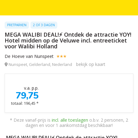
PRETPARKEN
2 OF 3 DAGEN
MEGA WALIBI DEAL!⚡ Ontdek de attractie YOY!
Hotel midden op de Veluwe incl. entreeticket
voor Walibi Holland
De Hoeve van Nunspeet
bekijk op kaart
Nunspeet, Gelderland, Nederland
v.a. p.p.
79,75
totaal: 196,45 *
* Deze vanaf-prijs is
incl. alle toeslagen
o.b.v. 2 personen, 2
dagen en voor 1 aankomstdag beschikbaar!
MEGA WALIBI DEAL!⚡ Ontdek de attractie YOY!