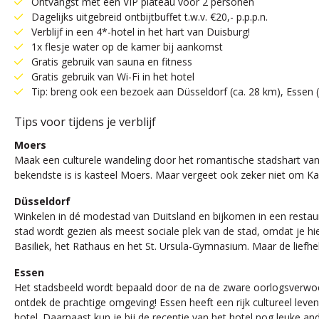
Ontvangst met een VIP plateau voor 2 personen
Dagelijks uitgebreid ontbijtbuffet t.w.v. €20,- p.p.p.n.
Verblijf in een 4*-hotel in het hart van Duisburg!
1x flesje water op de kamer bij aankomst
Gratis gebruik van sauna en fitness
Gratis gebruik van Wi-Fi in het hotel
Tip: breng ook een bezoek aan Düsseldorf (ca. 28 km), Essen 
Tips voor tijdens je verblijf
Moers
Maak een culturele wandeling door het romantische stadshart va
bekendste is is kasteel Moers. Maar vergeet ook zeker niet om Ka
Düsseldorf
Winkelen in dé modestad van Duitsland en bijkomen in een restaur
stad wordt gezien als meest sociale plek van de stad, omdat je hi
Basiliek, het Rathaus en het St. Ursula-Gymnasium. Maar de lief
Essen
Het stadsbeeld wordt bepaald door de na de zware oorlogsverwoe
ontdek de prachtige omgeving! Essen heeft een rijk cultureel leve
hotel. Daarnaast kun je bij de receptie van het hotel nog leuke and