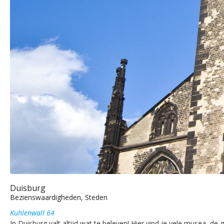
Duisburg
Bezienswaardigheden, Steden
Kuhlenwall 64
In Duisburg valt altijd wat te beleven! Hier vind je vele musea, 