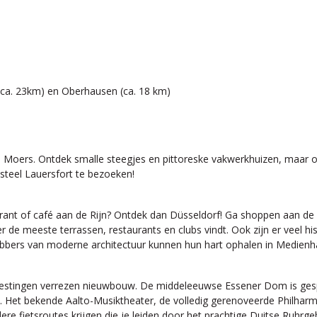
(ca. 23km) en Oberhausen (ca. 18 km)
n Moers. Ontdek smalle steegjes en pittoreske vakwerkhuizen, maar
steel Lauersfort te bezoeken!
ant of café aan de Rijn? Ontdek dan Düsseldorf! Ga shoppen aan de Kö
er de meeste terrassen, restaurants en clubs vindt. Ook zijn er veel 
hebbers van moderne architectuur kunnen hun hart ophalen in Medien
stingen verrezen nieuwbouw. De middeleeuwse Essener Dom is gespaa
n. Het bekende Aalto-Musiktheater, de volledig gerenoveerde Philharmon
ere fietsroutes krijgen die je leiden door het prachtige Duitse Ruhrge