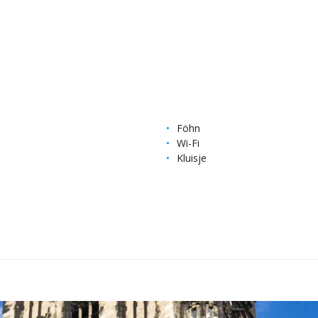
Föhn
Wi-Fi
Kluisje