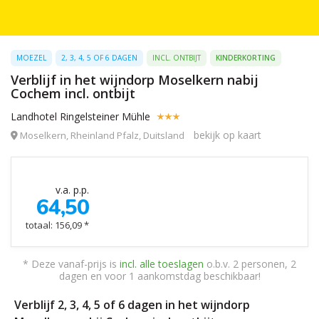
MOEZEL
2, 3, 4, 5 OF 6 DAGEN
INCL. ONTBIJT
KINDERKORTING
Verblijf in het wijndorp Moselkern nabij
Cochem incl. ontbijt
Landhotel Ringelsteiner Mühle
bekijk op kaart
Moselkern, Rheinland Pfalz, Duitsland
v.a. p.p.
64,50
totaal: 156,09 *
* Deze vanaf-prijs is
incl. alle toeslagen
o.b.v. 2 personen, 2
dagen en voor 1 aankomstdag beschikbaar!
Verblijf 2, 3, 4, 5 of 6 dagen in het wijndorp