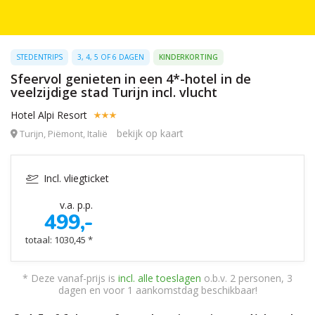
STEDENTRIPS
3, 4, 5 OF 6 DAGEN
KINDERKORTING
Sfeervol genieten in een 4*-hotel in de
veelzijdige stad Turijn incl. vlucht
Hotel Alpi Resort
bekijk op kaart
Turijn, Piëmont, Italië
Incl. vliegticket
v.a. p.p.
499,-
totaal: 1030,45 *
* Deze vanaf-prijs is
incl. alle toeslagen
o.b.v. 2 personen, 3
dagen en voor 1 aankomstdag beschikbaar!