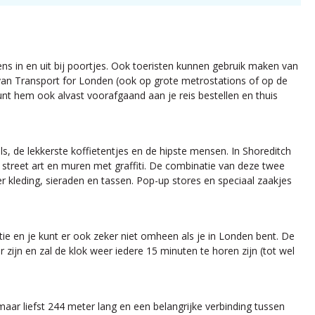
gens in en uit bij poortjes. Ook toeristen kunnen gebruik maken van
n van Transport for Londen (ook op grote metrostations of op de
unt hem ook alvast voorafgaand aan je reis bestellen en thuis
els, de lekkerste koffietentjes en de hipste mensen. In Shoreditch
 street art en muren met graffiti. De combinatie van deze twee
r kleding, sieraden en tassen. Pop-up stores en speciaal zaakjes
ie en je kunt er ook zeker niet omheen als je in Londen bent. De
 zijn en zal de klok weer iedere 15 minuten te horen zijn (tot wel
maar liefst 244 meter lang en een belangrijke verbinding tussen