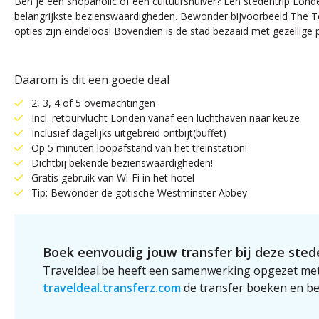
Ben je een shopaholic of een cultuursnuiver? Een stedentrip Londe
belangrijkste bezienswaardigheden. Bewonder bijvoorbeeld The To
opties zijn eindeloos! Bovendien is de stad bezaaid met gezellige 
Daarom is dit een goede deal
2, 3, 4 of 5 overnachtingen
Incl. retourvlucht Londen vanaf een luchthaven naar keuze
Inclusief dagelijks uitgebreid ontbijt(buffet)
Op 5 minuten loopafstand van het treinstation!
Dichtbij bekende bezienswaardigheden!
Gratis gebruik van Wi-Fi in het hotel
Tip: Bewonder de gotische Westminster Abbey
Boek eenvoudig jouw transfer bij deze stede
Traveldeal.be heeft een samenwerking opgezet met
traveldeal.transferz.com
de transfer boeken en be