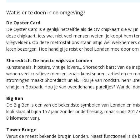
Wat is er te doen in de omgeving?
De Oyster Card
De Oyster Card is eigenlijk hetzelfde als de OV-chipkaart die wij 
deze chipkaart, iets wat niet veel mensen weten. Je koopt hem ter
vliegvelden). Op deze metrostations staan altijd wel werknemers d
laten bezorgen. Hoe handig! Je reist er heel Londen mee door om 
Shoreditch: De hipste wijk van Londen
Kunstenaars, hipsters, vintige lovers... Shoreditch barst van de ins
wonen veel creatieve mensen, zoals kunstsnaren, artiesten en mod
stromingen maakt Shoreditch uniek. Hou je van rondstruinen? Breng
vind je in Boxpark. Hou je van tweedehands pareltjes? Wandel dan
Big Ben
De Big Ben is een van de bekendste symbolen van Londen en missch
klok slaat al bijna 157 jaar zonder onderbreking, maar sinds 2017 
8 kilometer ver!).
Tower Bridge
Veruit de meest bekende brug in Londen. Naast functioneel is de b