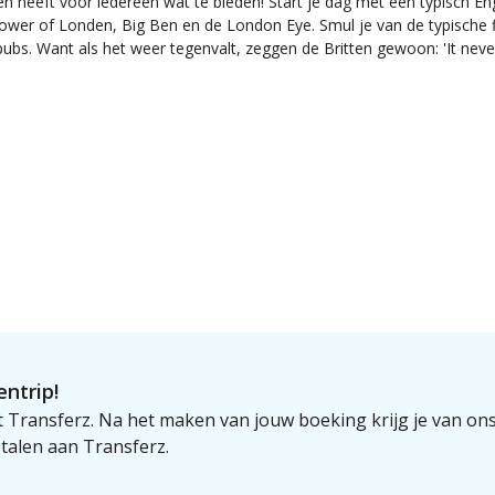
n heeft voor iedereen wat te bieden! Start je dag met een typisch En
wer of Londen, Big Ben en de London Eye. Smul je van de typische fi
pubs. Want als het weer tegenvalt, zeggen de Britten gewoon: 'It never 
ntrip!
 Transferz. Na het maken van jouw boeking krijg je van on
talen aan Transferz.