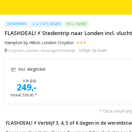
STEDENTRIPS
3, 4, 5 OF 6 DAGEN
INCL. ONTBIJT
FLASHDEAL! ⚡ Stedentrip naar Londen incl. vlucht 
Hampton by Hilton London Croydon
bekijk op kaart
Croydon, Londen, Verenigd Koninkrijk
Incl. vliegticket
v.a. p.p.
249,-
totaal: 530,45 *
* Deze vanaf-prij
FLASHDEAL! ⚡ Verblijf 3, 4, 5 of 6 dagen in de wereldsta