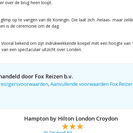
r over de brug heen loopt.
glimp op te vangen van de Koningin. Die laat zich -helaas- maar zeld
zoen is de ceremonie om de dag.
tad. Vooral bekend om zijn indrukwekkende koepel met een hoogte van 
van een spectaculair uitzicht over Londen.
andeld door Fox Reizen b.v.
reizigersvoorwaarden
,
Aanvullende voorwaarden Fox Reize
Hampton by Hilton London Croydon
30 Dingwall Rd,