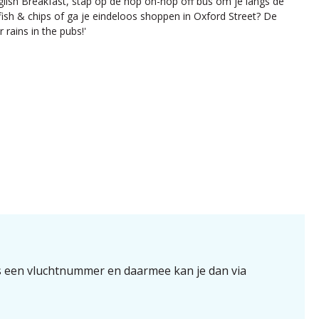
glish Breakfast, stap op de hop on-hop off bus om je langs de
sh & chips of ga je eindeloos shoppen in Oxford Street? De
rains in the pubs!'
s een vluchtnummer en daarmee kan je dan via