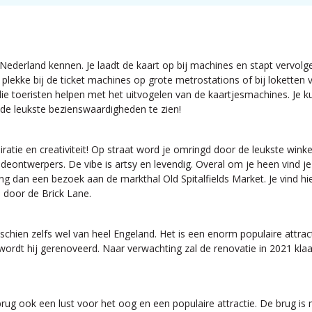
in Nederland kennen. Je laadt de kaart op bij machines en stapt vervol
 plekke bij de ticket machines op grote metrostations of bij lokette
ie toeristen helpen met het uitvogelen van de kaartjesmachines. Je k
de leukste bezienswaardigheden te zien!
piratie en creativiteit! Op straat word je omringd door de leukste wink
eontwerpers. De vibe is artsy en levendig. Overal om je heen vind je
 dan een bezoek aan de markthal Old Spitalfields Market. Je vind hie
 door de Brick Lane.
ien zelfs wel van heel Engeland. Het is een enorm populaire attract
wordt hij gerenoveerd. Naar verwachting zal de renovatie in 2021 klaar
rug ook een lust voor het oog en een populaire attractie. De brug is 