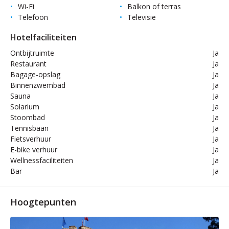
Wi-Fi
Balkon of terras
Telefoon
Televisie
Hotelfaciliteiten
Ontbijtruimte
Ja
Restaurant
Ja
Bagage-opslag
Ja
Binnenzwembad
Ja
Sauna
Ja
Solarium
Ja
Stoombad
Ja
Tennisbaan
Ja
Fietsverhuur
Ja
E-bike verhuur
Ja
Wellnessfaciliteiten
Ja
Bar
Ja
Hoogtepunten