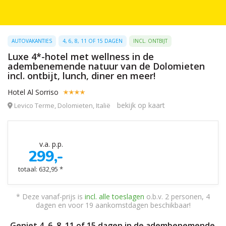
AUTOVAKANTIES
4, 6, 8, 11 OF 15 DAGEN
INCL. ONTBIJT
Luxe 4*-hotel met wellness in de
adembenemende natuur van de Dolomieten
incl. ontbijt, lunch, diner en meer!
Hotel Al Sorriso
bekijk op kaart
Levico Terme, Dolomieten, Italië
v.a. p.p.
299,-
totaal: 632,95 *
* Deze vanaf-prijs is
incl. alle toeslagen
o.b.v. 2 personen, 4
dagen en voor 19 aankomstdagen beschikbaar!
Geniet 4, 6, 8, 11 of 15 dagen in de adembenemende