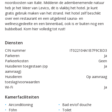
noordoosten van Italië. Middenin de adembenemende natuur
heb je het Meer van Levico, dit is vlakbij het hotel. Je kunt
gratis gebruik maken van het strand. Het hotel zelf beschikt
over een restaurant en een uitgebreid sauna- en
wellnessgedeelte en een binnenbad, ook is er buiten nog een
bubbelbad. Kom hier volledig tot rust!
Diensten
CIN nummer
IT022104A1B7F9CBD3
Parkeren
Ja
Parkeerkosten
Geen
Huisdieren toegestaan (op
Ja
aanvraag)
Huisdieren
Op aanvraag
toeslag/voorwaarden
Wi-Fi
Ja
Kamerfaciliteiten
Airconditioning
Bad en/of douche
Föhn
Toilet