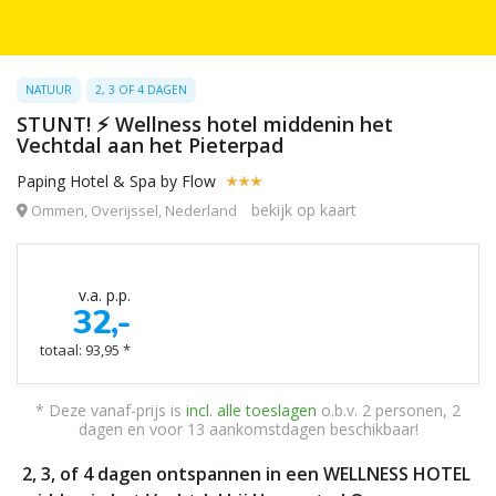
NATUUR
2, 3 OF 4 DAGEN
STUNT! ⚡ Wellness hotel middenin het
Vechtdal aan het Pieterpad
Paping Hotel & Spa by Flow
bekijk op kaart
Ommen, Overijssel, Nederland
v.a. p.p.
32,-
totaal: 93,95 *
* Deze vanaf-prijs is
incl. alle toeslagen
o.b.v. 2 personen, 2
dagen en voor 13 aankomstdagen beschikbaar!
2, 3, of 4 dagen ontspannen in een WELLNESS HOTEL