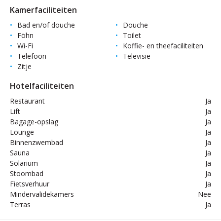
Kamerfaciliteiten
Bad en/of douche
Douche
Föhn
Toilet
Wi-Fi
Koffie- en theefaciliteiten
Telefoon
Televisie
Zitje
Hotelfaciliteiten
Restaurant
Ja
Lift
Ja
Bagage-opslag
Ja
Lounge
Ja
Binnenzwembad
Ja
Sauna
Ja
Solarium
Ja
Stoombad
Ja
Fietsverhuur
Ja
Mindervalidekamers
Nee
Terras
Ja