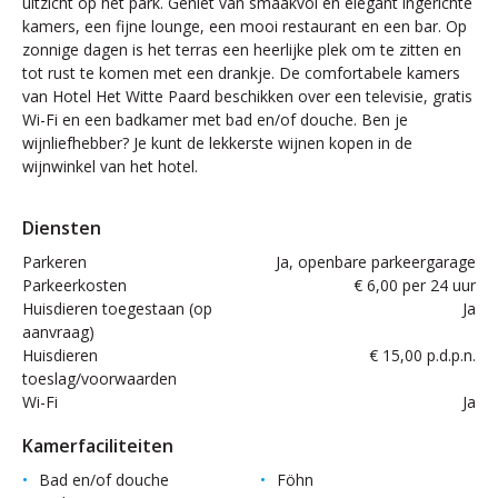
uitzicht op het park. Geniet van smaakvol en elegant ingerichte
kamers, een fijne lounge, een mooi restaurant en een bar. Op
zonnige dagen is het terras een heerlijke plek om te zitten en
tot rust te komen met een drankje. De comfortabele kamers
van Hotel Het Witte Paard beschikken over een televisie, gratis
Wi-Fi en een badkamer met bad en/of douche. Ben je
wijnliefhebber? Je kunt de lekkerste wijnen kopen in de
wijnwinkel van het hotel.
Diensten
Parkeren
Ja, openbare parkeergarage
Parkeerkosten
€ 6,00 per 24 uur
Huisdieren toegestaan (op
Ja
aanvraag)
Huisdieren
€ 15,00 p.d.p.n.
toeslag/voorwaarden
Wi-Fi
Ja
Kamerfaciliteiten
Bad en/of douche
Föhn