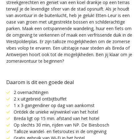
streekgerechten en geniet van een koel drankje op een terras
terwijl je de levendige sfeer van de stad opsnuift. Als je houdt
van avontuur in de buitenlucht, heb je geluk! Etten-Leur is een
oase van groen met uitgestrekte bossen en schilderachtige
parken. Maak een ontspannende wandeling, huur een fiets om
de omgeving te verkennen of maak een verfrissende duik in de
Westpolderplas. Er zijn talloze mogelijkheden om de zomerse
vibes volop te ervaren. Een uitstapje naar steden als Breda of
Antwerpen hoort ook tot de mogelijkheden. Ben jij klaar om je
zomeravontuur te beginnen?
Daarom is dit een goede deal
2 overnachtingen
2 x uitgebreid ontbijtbuffet
1 x 3-gangendiner op dag van aankomst
Ontdek de unieke wijnwinkel van het hotel
Breda ligt op 15 min. afstand van het hotel
Op slechts 30 min, rijden van NP. De Biesbosch
Talloze wandel- en fietsroutes in de omgeving
Gratis gebruik van Wi-Fi in het hotel