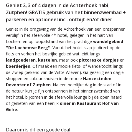
Geniet 2, 3 of 4 dagen in de Achterhoek nabij
Zutphen! GRATIS gebruik van het binnenzwembad +
parkeren en optioneel incl. ontbijt en/of diner
Geniet in de omgeving van de Achterhoek van een ontspannen
verblijf in het sfeervolle 4*-hotel, gelegen in het hart van
Lochem en op loopafstand van het prachtige
wandelgebied
''De Lochemse Berg''
. Vanuit het hotel stap je direct op de
fiets en verken het bosrijke gebied wat leidt langs
landgoederen, kastelen
, maar ook
pittoreske dorpjes
en
boerderijen
. Of maak een mooie fiets- of wandeltocht langs
de Zwiep (bekend van de Witte Wieven). Ga gezellig een dagje
shoppen en cultuur snuiven in de mooie
Hanzesteden
Deventer of Zutphen
. Na een heerlijke dag in de stad of in
de natuur kun je fijn ontspannen in het binnenzwembad van
het hotel, bijkomen in de sfeervolle lounge bij de open haard
of genieten van een heerlijk
diner in Restaurant Hof van
Gelre
.
Daarom is dit een goede deal