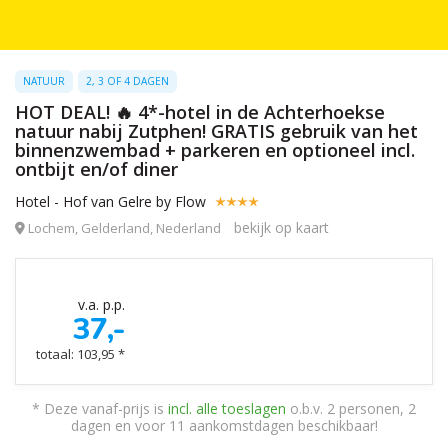
NATUUR
2, 3 OF 4 DAGEN
HOT DEAL! 🔥 4*-hotel in de Achterhoekse
natuur nabij Zutphen! GRATIS gebruik van het
binnenzwembad + parkeren en optioneel incl.
ontbijt en/of diner
Hotel - Hof van Gelre by Flow
bekijk op kaart
Lochem, Gelderland, Nederland
v.a. p.p.
37,-
totaal: 103,95 *
* Deze vanaf-prijs is
incl. alle toeslagen
o.b.v. 2 personen, 2
dagen en voor 11 aankomstdagen beschikbaar!