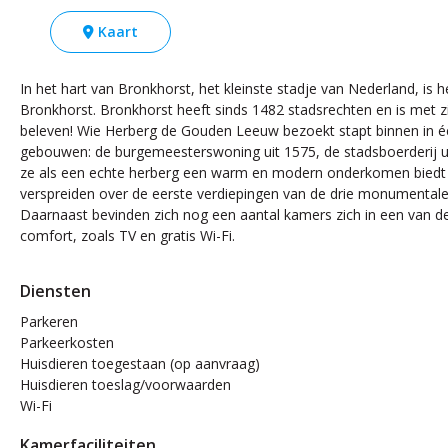
Kaart
In het hart van Bronkhorst, het kleinste stadje van Nederland, i
Bronkhorst. Bronkhorst heeft sinds 1482 stadsrechten en is met z
beleven! Wie Herberg de Gouden Leeuw bezoekt stapt binnen in éé
gebouwen: de burgemeesterswoning uit 1575, de stadsboerderij u
ze als een echte herberg een warm en modern onderkomen biedt a
verspreiden over de eerste verdiepingen van de drie monumental
Daarnaast bevinden zich nog een aantal kamers zich in een van de
comfort, zoals TV en gratis Wi-Fi.
Diensten
Parkeren
Parkeerkosten
Huisdieren toegestaan (op aanvraag)
Huisdieren toeslag/voorwaarden
Wi-Fi
Kamerfaciliteiten