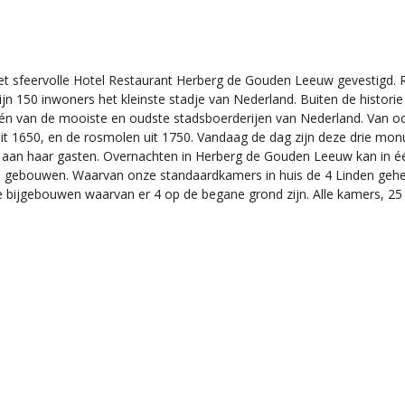
s het sfeervolle Hotel Restaurant Herberg de Gouden Leeuw gevestigd.
ijn 150 inwoners het kleinste stadje van Nederland. Buiten de histor
n van de mooiste en oudste stadsboerderijen van Nederland. Van oor
it 1650, en de rosmolen uit 1750. Vandaag de dag zijn deze drie m
an haar gasten. Overnachten in Herberg de Gouden Leeuw kan in één
e gebouwen. Waarvan onze standaardkamers in huis de 4 Linden gehe
 bijgebouwen waarvan er 4 op de begane grond zijn. Alle kamers, 25 