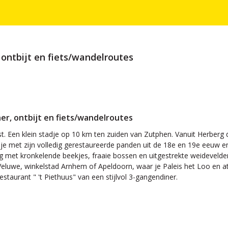
, ontbijt en fiets/wandelroutes
ner, ontbijt en fiets/wandelroutes
st. Een klein stadje op 10 km ten zuiden van Zutphen. Vanuit Herber
sje met zijn volledig gerestaureerde panden uit de 18e en 19e eeuw e
 met kronkelende beekjes, fraaie bossen en uitgestrekte weidevelden. B
Veluwe, winkelstad Arnhem of Apeldoorn, waar je Paleis het Loo en at
restaurant " 't Piethuus" van een stijlvol 3-gangendiner.