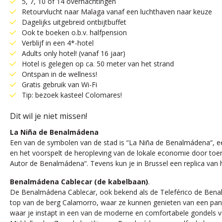
5, 7, 10 of 14 overnachtingen
Retourvlucht naar Malaga vanaf een luchthaven naar keuze
Dagelijks uitgebreid ontbijtbuffet
Ook te boeken o.b.v. halfpension
Verblijf in een 4*-hotel
Adults only hotel! (vanaf 16 jaar)
Hotel is gelegen op ca. 50 meter van het strand
Ontspan in de wellness!
Gratis gebruik van Wi-Fi
Tip: bezoek kasteel Colomares!
Dit wil je niet missen!
La Niña de Benalmádena
Een van de symbolen van de stad is “La Niña de Benalmádena“, een
en het voorspelt de heropleving van de lokale economie door toeri
Autor de Benalmádena“. Tevens kun je in Brussel een replica va
Benalmádena Cablecar (de kabelbaan)
.
De Benalmádena Cablecar, ook bekend als de Teleférico de Benal
top van de berg Calamorro, waar ze kunnen genieten van een pano
waar je instapt in een van de moderne en comfortabele gondels va