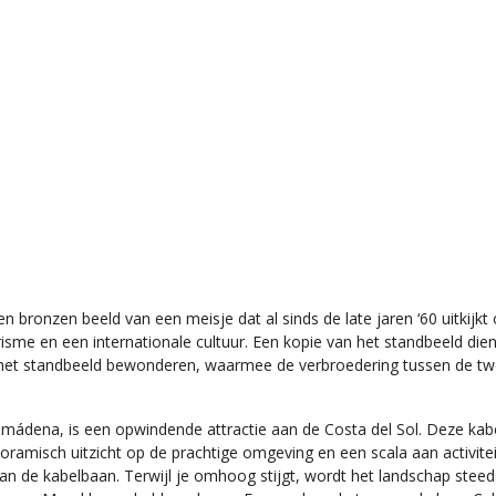
 bronzen beeld van een meisje dat al sinds de late jaren ‘60 uitkij
sme en een internationale cultuur. Een kopie van het standbeeld diend
n het standbeeld bewonderen, waarmee de verbroedering tussen de t
mádena, is een opwindende attractie aan de Costa del Sol. Deze k
ramisch uitzicht op de prachtige omgeving en een scala aan activite
n de kabelbaan. Terwijl je omhoog stijgt, wordt het landschap steeds