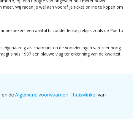
Calamorro, op een hoogte van ongeveer 800 meter boven
 meer. Wij raden je wel aan vooraf je ticket online te kopen om
r bezoekers een aantal bijzonder leuke plekjes zoals de Puerto
l eigenaardig als charmant en de voorzieningen van zeer hoog
raagt sinds 1987 een blauwe vlag ter erkenning van de kwaliteit
n
en de
Algemene voorwaarden Thuiswinkel
van