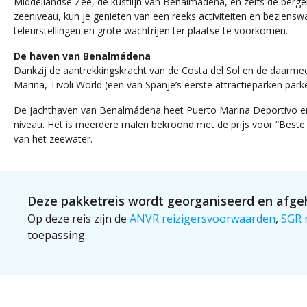
Middellandse Zee, de kustlijn van Benalmádena, en zelfs de ber
zeeniveau, kun je genieten van een reeks activiteiten en beziensw
teleurstellingen en grote wachtrijen ter plaatse te voorkomen.
De haven van Benalmádena
Dankzij de aantrekkingskracht van de Costa del Sol en de daarme
Marina, Tivoli World (een van Spanje’s eerste attractieparken par
De jachthaven van Benalmádena heet Puerto Marina Deportivo en i
niveau. Het is meerdere malen bekroond met de prijs voor “Beste j
van het zeewater.
Deze pakketreis wordt georganiseerd en afgeh
Op deze reis zijn de
ANVR reizigersvoorwaarden
,
SGR 
toepassing.