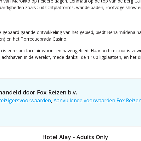
gen van Marokko op heldere dagen. Eenmaal op de top van de berg 
aardigheden zoals : uitzichtplatforms, wandelpaden, roofvogelshow en
e gepaard gaande ontwikkeling van het gebied, biedt Benalmádena haa
ken) en het Torrequebrada Casino.
s een spectaculair woon- en havengebied. Haar architectuur is zowe
achthaven in de wereld“, mede dankzij de 1.100 ligplaatsen, en het d
andeld door Fox Reizen b.v.
reizigersvoorwaarden
,
Aanvullende voorwaarden Fox Reize
Hotel Alay - Adults Only