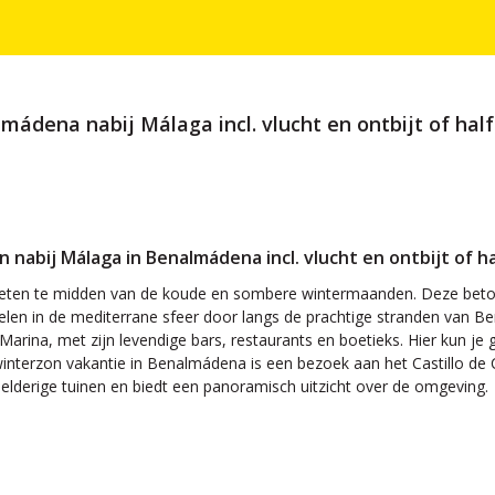
ádena nabij Málaga incl. vlucht en ontbijt of hal
n nabij Málaga in Benalmádena incl. vlucht en ontbijt of h
eten te midden van de koude en sombere wintermaanden. Deze betove
elen in de mediterrane sfeer door langs de prachtige stranden van
rina, met zijn levendige bars, restaurants en boetieks. Hier kun je g
interzon vakantie in Benalmádena is een bezoek aan het Castillo de Co
elderige tuinen en biedt een panoramisch uitzicht over de omgeving.