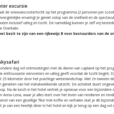
ter excursie
staat de sneeuwscootertocht op het programma (2 personen per scooter
vergetelijke ervaring! Je geniet volop van de snelheid en de spectacu
uten inclusief uitleg en tocht. De namiddag kunnen je zelf vrij best
e Överkalix.
 het bezit te zijn van een rijbewijs B voor bestuurders van de
skysafari
zondere dag vol ontmoetingen met de dieren van Lapland op het prog
r de enthousiaste viervoeters en uitleg geeft voordat de tocht begint
 25 kilometer door het prachtige winterlandschap. Met z’n tweeën dee
n genieten van het indrukwekkende uitzicht. De activiteit duurt ongeve
op. Na de lunch in het hotel vertrek je opnieuw voor een bijzondere 
n Anna-Lena, waar je alles leert over het leven van rendieren en rend
ot van een gezellige ‘fika’ met koffie en verhalen sluit je dit bijzond
t je van een heerlijk diner in het hotel en kijk je terug op een dag vo