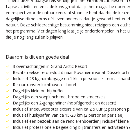
Tijdens deze 4-daagse reis verblijf je in het Grand Arctic Resort 
Lapse activiteiten én is de kans groot dat je het magische noorderli
en respect voor de natuur centraal staan. Je hebt daarbij de keuze 
dagelijkse ritme soms nét even anders is dan je gewend bent en 
natuur. Deze schilderachtige bestemming biedt reizigers een aut
het programma. Vier dagen lang laat je je onderdompelen in het un
die je nog lang zullen bijblijven.
Daarom is dit een goede deal
3 overnachtingen in Grand Arctic Resort
Rechtstreekse retourvlucht naar Rovaniemi vanaf Düsseldorf
Inclusief 23 kg ruimbagage en 1 klein persoonlijk item als ha
Retourtransfer luchthaven – hotel
Dagelijks klein ontbijtbuffet
Dagelijks een soeplunch met brood en smeersels
Dagelijks een 2-gangendiner (hoofdgerecht en dessert)
Inclusief sneeuwscooter excursie van ca 2,5 uur (2 personen 
Inclusief huskysafari van ca 15-20 km (2 personen per slee)
Inclusief een bezoek aan de rendierenboerderij inclusief kleine
Inclusief professionele begeleiding bij transfers en activiteiten