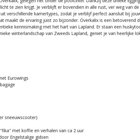
in Överkalix, gelegen net onder de poolcirkel. Dankzij deze unieke lig
cht te zien krijgt. Je verblijft er bovendien in alle rust, ver weg van 
uit verschillende kamertypes, zodat je verblijf perfect aansluit bij j
dat maakt de ervaring juist zo bijzonder. Överkalix is een betover
hentieke kennismaking met het hart van Lapland. Er staan een husky
ieke winterlandschap van Zweeds Lapland, geniet je van heerlijke loka
 met Eurowings
ndbagage
per sneeuwscooter)
 "fika" met koffie en verhalen van ca 2 uur
 door Engelstalige gidsen