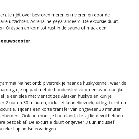
). Je rijdt over bevroren meren en rivieren en door de
laire uitzichten. Adrenaline gegarandeerd! De excursie duurt
eden. Ontspan en kom tot rust in de sauna of maak een
 sneeuwscooter
ramma! Na het ontbijt vertrek je naar de huskykennel, waar de
. Daarna ga je op pad met de hondenslee voor een avontuurlijke
l je een slee met vier tot zes Alaskan husky’s en kun je
er 2 uur en 30 minuten, inclusief kennelbezoek, uitleg, tocht en
excursie. Tijdens een korte transfer van ongeveer 30 minuten
ierherders. Ook ontmoet je hun eland, die zij liefdevol hebben
ere bezoek af. De excursie duurt ongeveer 3 uur, inclusief
l unieke Laplandse ervaringen.