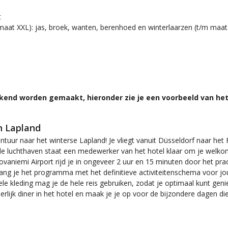
t
m maat XXL): jas, broek, wanten, berenhoed en winterlaarzen (t/m maat
 bekend worden gemaakt, hieronder zie je een voorbeeld van 
n Lapland
tuur naar het winterse Lapland! Je vliegt vanuit Düsseldorf naar he
e luchthaven staat een medewerker van het hotel klaar om je welkom 
t Rovaniemi Airport rijd je in ongeveer 2 uur en 15 minuten door het 
vang je het programma met het definitieve activiteitenschema voor jou
e kleding mag je de hele reis gebruiken, zodat je optimaal kunt geni
erlijk diner in het hotel en maak je je op voor de bijzondere dagen 