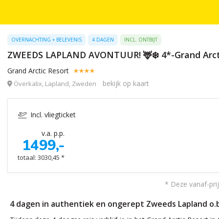
OVERNACHTING + BELEVENIS
4 DAGEN
INCL. ONTBIJT
ZWEEDS LAPLAND AVONTUUR! 🦌❄️ 4*-Grand Arctic Re
Grand Arctic Resort
bekijk op kaart
Överkalix, Lapland, Zweden
Incl. vliegticket
v.a. p.p.
1499,-
totaal: 3030,45 *
* Deze vanaf-prij
4 dagen in authentiek en ongerept Zweeds Lapland o.b.v