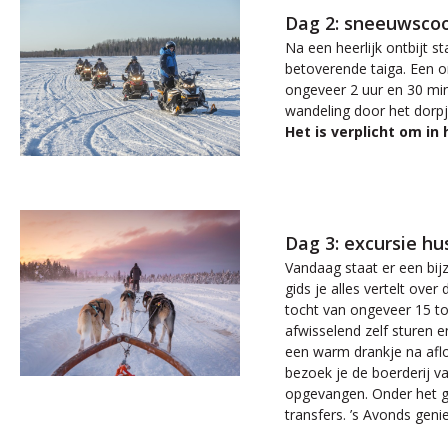
Dag 2: sneeuwscoo
Na een heerlijk ontbijt 
betoverende taiga. Een on
ongeveer 2 uur en 30 min
wandeling door het dorpj
Het is verplicht om in
Dag 3: excursie hu
Vandaag staat er een bij
gids je alles vertelt ove
tocht van ongeveer 15 tot
afwisselend zelf sturen e
een warm drankje na aflo
bezoek je de boerderij va
opgevangen. Onder het gen
transfers. ’s Avonds genie