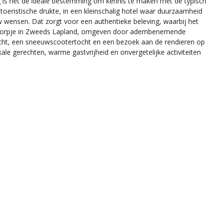
ging is het de ideale bestemming om kennis te maken met de typisch
de toeristische drukte, in een kleinschalig hotel waar duurzaamheid
ouw wensen. Dat zorgt voor een authentieke beleving, waarbij het
end dorpje in Zweeds Lapland, omgeven door adembenemende
tocht, een sneeuwscootertocht en een bezoek aan de rendieren op
le gerechten, warme gastvrijheid en onvergetelijke activiteiten