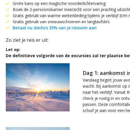
Grote kans op een magische noorderlichtervaring
Boek de 2-persoonskamer rivierzicht voor een prachtig uitzich
Gratis gebruik van warme winterkleding tijdens je verblijf (t/
Gratis gebruik van sneeuwschoenen en langlaufski’s
Betaal nu slechts 35% van je reissom aan
Zo ziet je reis er uit:
Let op:
De definitieve volgorde van de excursies zal ter plaatse
Dag 1: aankomst i
Vandaag begint jouw avon
wacht. Bij aankomst op d
naar het verblijf. Vanui
check je rustig in en ont
passen. Deze comfortabel
schuif je aan voor een he