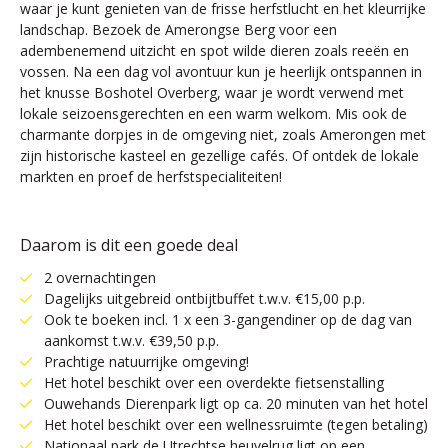
waar je kunt genieten van de frisse herfstlucht en het kleurrijke
landschap. Bezoek de Amerongse Berg voor een
adembenemend uitzicht en spot wilde dieren zoals reeën en
vossen. Na een dag vol avontuur kun je heerlijk ontspannen in
het knusse Boshotel Overberg, waar je wordt verwend met
lokale seizoensgerechten en een warm welkom. Mis ook de
charmante dorpjes in de omgeving niet, zoals Amerongen met
zijn historische kasteel en gezellige cafés. Of ontdek de lokale
markten en proef de herfstspecialiteiten!
Daarom is dit een goede deal
2 overnachtingen
Dagelijks uitgebreid ontbijtbuffet t.w.v. €15,00 p.p.
Ook te boeken incl. 1 x een 3-gangendiner op de dag van
aankomst t.w.v. €39,50 p.p.
Prachtige natuurrijke omgeving!
Het hotel beschikt over een overdekte fietsenstalling
Ouwehands Dierenpark ligt op ca. 20 minuten van het hotel
Het hotel beschikt over een wellnessruimte (tegen betaling)
Nationaal park de Utrechtse heuvelrug ligt op een