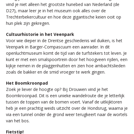
vind je niet alleen het grootste hunebed van Nederland (de
D27), maar leer je in het museum ook alles over de
Trechterbekercultuur en hoe deze gigantische keien ooit op
hun plek zijn gekregen.
Cultuurhistorie in het Veenpark
Voor wie dieper in de Drentse geschiedenis wil duiken, is het
Veenpark in Barger-Compascuum een aanrader. In dit
openluchtmuseum komt de tijd van de turfstekers tot leven. Je
kunt er met een smalspoortrein door het hoogveen rijden, een
kijkje nemen in de plaggenhutten en zien hoe ambachtslieden
zoals de bakker en de smid vroeger te werk gingen.
Het Boomkroonpad
Zoek je liever de hoogte op? Bij Drouwen vind je het
Boomkroonpad. Dit is een unieke wandelroute die je letterlijk
tussen de toppen van de bomen voert. Vanaf de uitkijktoren
heb je een prachtig weids uitzicht over de Hondsrug, waarna je
via een tunnel onder de grond weer terugkeert naar de wortels
van het bos.
Fietstip!