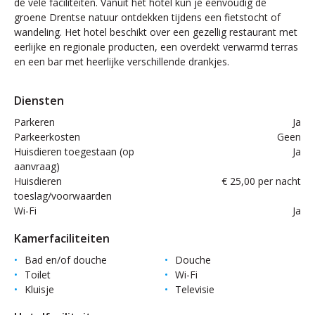
de vele faciliteiten. Vanuit het hotel kun je eenvoudig de
groene Drentse natuur ontdekken tijdens een fietstocht of
wandeling. Het hotel beschikt over een gezellig restaurant met
eerlijke en regionale producten, een overdekt verwarmd terras
en een bar met heerlijke verschillende drankjes.
Diensten
Parkeren
Ja
Parkeerkosten
Geen
Huisdieren toegestaan (op
Ja
aanvraag)
Huisdieren
€ 25,00 per nacht
toeslag/voorwaarden
Wi-Fi
Ja
Kamerfaciliteiten
Bad en/of douche
Douche
Toilet
Wi-Fi
Kluisje
Televisie