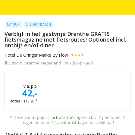
NATUUR
2, 3 OF 4 DAGEN
Verblijf in het gastvrije Drenthe GRATIS
fietsmagazine met fietsroutes! Optioneel incl.
ontbijt en/of diner
Hotel De Oringer Marke By Flow
bekijk op kaart
Odoorn, Drenthe, Nederland
v.a. p.p.
42,-
totaal: 113,95 *
* Deze vanaf-prijs is
incl. alle toeslagen
o.b.v. 2 personen, 2
dagen en voor 42 aankomstdagen beschikbaar!
Verblijf 2, 3 of 4 dagen in het gastvrije Drenthe