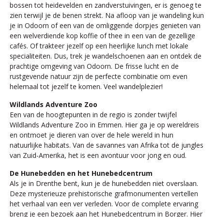
bossen tot heidevelden en zandverstuivingen, er is genoeg te
zien terwijl je de benen strekt. Na afloop van je wandeling kun
je in Odoorn of een van de omliggende dorpjes genieten van
een welverdiende kop koffie of thee in een van de gezellige
cafés. Of trakteer jezelf op een heerlijke lunch met lokale
specialiteiten. Dus, trek je wandelschoenen aan en ontdek de
prachtige omgeving van Odoorn. De frisse lucht en de
rustgevende natuur zijn de perfecte combinatie om even
helemaal tot jezelf te komen. Veel wandelplezier!
Wildlands Adventure Zoo
Een van de hoogtepunten in de regio is zonder twijfel
Wildlands Adventure Zoo in Emmen. Hier ga je op wereldreis
en ontmoet je dieren van over de hele wereld in hun
natuurlijke habitats. Van de savannes van Afrika tot de jungles
van Zuid-Amerika, het is een avontuur voor jong en oud.
De Hunebedden en het Hunebedcentrum
Als je in Drenthe bent, kun je de hunebedden niet overslaan.
Deze mysterieuze prehistorische grafmonumenten vertellen
het verhaal van een ver verleden. Voor de complete ervaring
breng je een bezoek aan het Hunebedcentrum in Borger. Hier