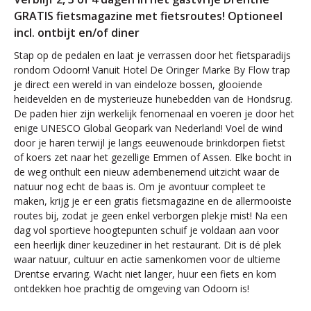
GRATIS fietsmagazine met fietsroutes! Optioneel
incl. ontbijt en/of diner
Stap op de pedalen en laat je verrassen door het fietsparadijs
rondom Odoorn! Vanuit Hotel De Oringer Marke By Flow trap
je direct een wereld in van eindeloze bossen, glooiende
heidevelden en de mysterieuze hunebedden van de Hondsrug.
De paden hier zijn werkelijk fenomenaal en voeren je door het
enige UNESCO Global Geopark van Nederland! Voel de wind
door je haren terwijl je langs eeuwenoude brinkdorpen fietst
of koers zet naar het gezellige Emmen of Assen. Elke bocht in
de weg onthult een nieuw adembenemend uitzicht waar de
natuur nog echt de baas is. Om je avontuur compleet te
maken, krijg je er een gratis fietsmagazine en de allermooiste
routes bij, zodat je geen enkel verborgen plekje mist! Na een
dag vol sportieve hoogtepunten schuif je voldaan aan voor
een heerlijk diner keuzediner in het restaurant. Dit is dé plek
waar natuur, cultuur en actie samenkomen voor de ultieme
Drentse ervaring. Wacht niet langer, huur een fiets en kom
ontdekken hoe prachtig de omgeving van Odoorn is!