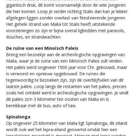
gigantisch druk, dit komt voornamelijk door de vele jongeren
die hier komen. Loop je verder richting Stalis dan kan je lekker
afgelegen liggen zonder overlast van feestvierende jongeren.
Het gehele strand van Malia tot Stalis heeft uitstekende
voorzieningen zo zijn er bijna overal ligbedden met parasols,
douches, en strandwachten.
De ruïne van een Minoïsch Paleis
Breng een bezoekje aan de archeologische opgravingen van
Malia, waar je de ruïne van een Minoïsch Paleis zult vinden.
Het paleis werd ongeveer 1900 jaar voor Chr. gebouwd, maar
is verwoest en opnieuw opgebouwd. De ruïnes die
tegenwoordig te bezoeken zijn, zijn de overblijfselen van dit
laatste paleis. Loop langs de restanten van het paleis, precies
zoals het ontdekt werd in archeologische opgravingen. Je vindt
dit paleis zo’n 3 kilometer ten oosten van Malia en is
bereikbaar met de bus, auto of taxi.
Spinalonga
Op ongeveer 25 kilometer van Malia ligt Spinalonga, dit eiland
wordt ook wel het lepra-eiland genoemd omdat hier een
leprakolonie gevestigd is geweest. Mensen met lepra werden