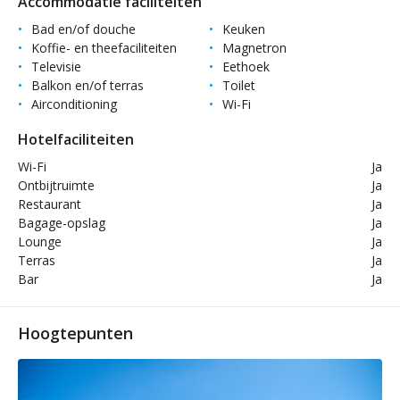
Accommodatie faciliteiten
Bad en/of douche
Keuken
Koffie- en theefaciliteiten
Magnetron
Televisie
Eethoek
Balkon en/of terras
Toilet
Airconditioning
Wi-Fi
Hotelfaciliteiten
Wi-Fi
Ja
Ontbijtruimte
Ja
Restaurant
Ja
Bagage-opslag
Ja
Lounge
Ja
Terras
Ja
Bar
Ja
Hoogtepunten