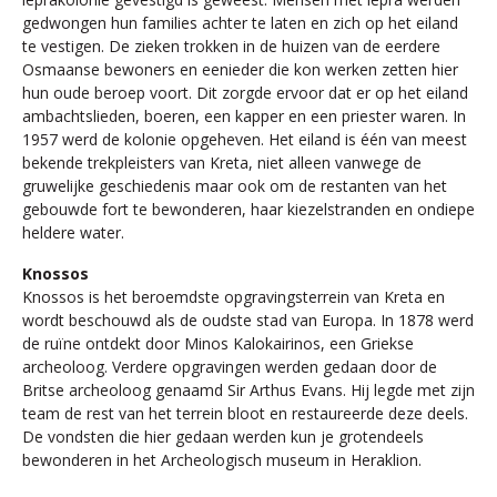
gedwongen hun families achter te laten en zich op het eiland
te vestigen. De zieken trokken in de huizen van de eerdere
Osmaanse bewoners en eenieder die kon werken zetten hier
hun oude beroep voort. Dit zorgde ervoor dat er op het eiland
ambachtslieden, boeren, een kapper en een priester waren. In
1957 werd de kolonie opgeheven. Het eiland is één van meest
bekende trekpleisters van Kreta, niet alleen vanwege de
gruwelijke geschiedenis maar ook om de restanten van het
gebouwde fort te bewonderen, haar kiezelstranden en ondiepe
heldere water.
Knossos
Knossos is het beroemdste opgravingsterrein van Kreta en
wordt beschouwd als de oudste stad van Europa. In 1878 werd
de ruïne ontdekt door Minos Kalokairinos, een Griekse
archeoloog. Verdere opgravingen werden gedaan door de
Britse archeoloog genaamd Sir Arthus Evans. Hij legde met zijn
team de rest van het terrein bloot en restaureerde deze deels.
De vondsten die hier gedaan werden kun je grotendeels
bewonderen in het Archeologisch museum in Heraklion.