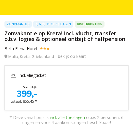
ZONVAKANTIES
5, 6, 8, 11 OF 15 DAGEN
KINDERKORTING
Zonvakantie op Kreta! Incl. vlucht, transfer
o.b.v. logies & optioneel ontbijt of halfpension
Bella Elena Hotel
bekijk op kaart
Malia, Kreta, Griekenland
Incl. vliegticket
v.a. p.p.
399,-
totaal: 855,45 *
* Deze vanaf-prijs is
incl. alle toeslagen
o.b.v. 2 personen, 6
dagen en voor 4 aankomstdagen beschikbaar!