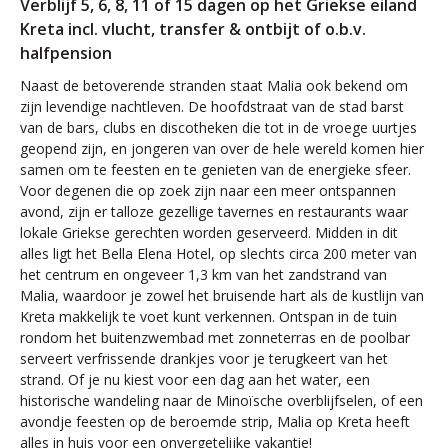
Verblijf 5, 6, 8, 11 of 15 dagen op het Griekse eiland
Kreta incl. vlucht, transfer & ontbijt of o.b.v.
halfpension
Naast de betoverende stranden staat Malia ook bekend om
zijn levendige nachtleven. De hoofdstraat van de stad barst
van de bars, clubs en discotheken die tot in de vroege uurtjes
geopend zijn, en jongeren van over de hele wereld komen hier
samen om te feesten en te genieten van de energieke sfeer.
Voor degenen die op zoek zijn naar een meer ontspannen
avond, zijn er talloze gezellige tavernes en restaurants waar
lokale Griekse gerechten worden geserveerd. Midden in dit
alles ligt het Bella Elena Hotel, op slechts circa 200 meter van
het centrum en ongeveer 1,3 km van het zandstrand van
Malia, waardoor je zowel het bruisende hart als de kustlijn van
Kreta makkelijk te voet kunt verkennen. Ontspan in de tuin
rondom het buitenzwembad met zonneterras en de poolbar
serveert verfrissende drankjes voor je terugkeert van het
strand. Of je nu kiest voor een dag aan het water, een
historische wandeling naar de Minoïsche overblijfselen, of een
avondje feesten op de beroemde strip, Malia op Kreta heeft
alles in huis voor een onvergetelijke vakantie!