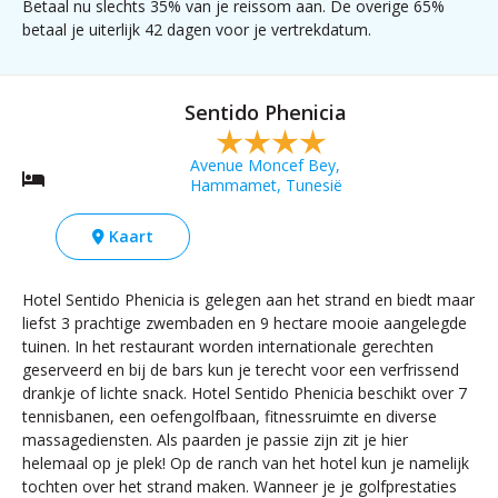
Betaal nu slechts 35% van je reissom aan. De overige 65%
onvergetelijke
lokale markten,
betaal je uiterlijk 42 dagen voor je vertrekdatum.
indrukken!
Cap Bon biedt
een unieke mix
van
Sentido Phenicia
ontspanning.
Avenue Moncef Bey,
Hammamet, Tunesië
Kaart
Hotel Sentido Phenicia is gelegen aan het strand en biedt maar
liefst 3 prachtige zwembaden en 9 hectare mooie aangelegde
tuinen. In het restaurant worden internationale gerechten
geserveerd en bij de bars kun je terecht voor een verfrissend
drankje of lichte snack. Hotel Sentido Phenicia beschikt over 7
tennisbanen, een oefengolfbaan, fitnessruimte en diverse
massagediensten. Als paarden je passie zijn zit je hier
helemaal op je plek! Op de ranch van het hotel kun je namelijk
tochten over het strand maken. Wanneer je je golfprestaties