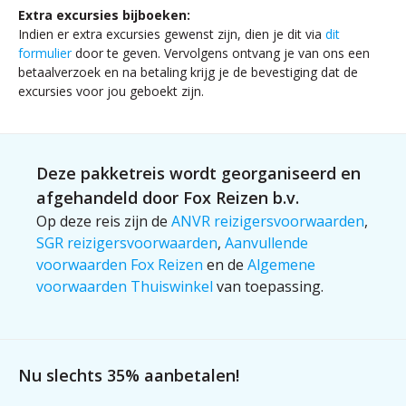
naar vervlogen
onvergetelijke
Extra excursies bijboeken:
tijden. Vervolg
dagexcursie vol
Indien er extra excursies gewenst zijn, dien je dit via
dit
je weg naar het
natuur, cultuur
formulier
door te geven. Vervolgens ontvang je van ons een
iconische
en charme.
betaalverzoek en na betaling krijg je de bevestiging dat de
amfitheater van
Verken
excursies voor jou geboekt zijn.
El Jem, een
pittoreske
indrukwekkend
kustplaatsjes,
staaltje
geurige citrus-
Deze pakketreis wordt georganiseerd en
Romeinse
en wijngaarden,
architectuur.
afgehandeld door Fox Reizen b.v.
en bewonder
Het levendige
traditionele
Op deze reis zijn de
ANVR reizigersvoorwaarden
,
stad Sousse,
ambachten in
SGR reizigersvoorwaarden
,
Aanvullende
waar je kunt
kleine dorpen.
voorwaarden Fox Reizen
en de
Algemene
ronddwalen in
Van de
voorwaarden Thuiswinkel
van toepassing.
de medina vol
indrukwekkende
smalle straatjes
ruïnes van
en lokale
Kerkouane tot
ambachten, een
de heerlijke
Nu slechts 35% aanbetalen!
dag vol
aroma's op de