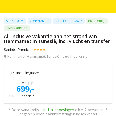
ALL-INCLUSIVE
ZONVAKANTIES
6, 8, 11 OF 15 DAGEN
INCL. ONTBIJT
KINDERKORTING
All-inclusive vakantie aan het strand van
Hammamet in Tunesië, incl. vlucht en transfer
Sentido Phenicia
bekijk op kaart
Hammamet, Hammamet, Tunesië
Incl. vliegticket
v.a. p.p.
699,-
totaal: 1466,45 *
* Deze vanaf-prijs is
incl. alle toeslagen
o.b.v. 2 personen, 6
dagen en voor 2 aankomstdagen beschikbaar!