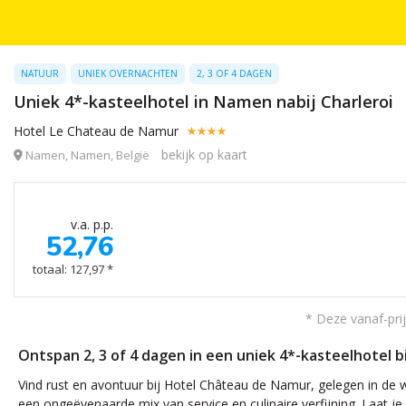
NATUUR
UNIEK OVERNACHTEN
2, 3 OF 4 DAGEN
Uniek 4*-kasteelhotel in Namen nabij Charleroi
Hotel Le Chateau de Namur
bekijk op kaart
Namen, Namen, België
v.a. p.p.
52,76
totaal: 127,97 *
* Deze vanaf-prij
Ontspan 2, 3 of 4 dagen in een uniek 4*-kasteelhotel bi
Vind rust en avontuur bij Hotel Château de Namur, gelegen in de 
een ongeëvenaarde mix van service en culinaire verfijning. Laat je