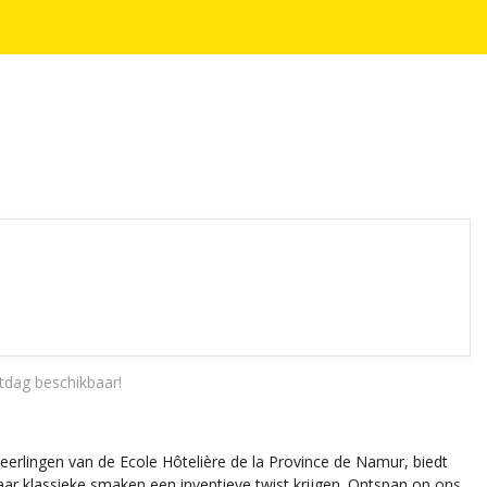
tdag beschikbaar!
eerlingen van de Ecole Hôtelière de la Province de Namur, biedt
waar klassieke smaken een inventieve twist krijgen. Ontspan op ons