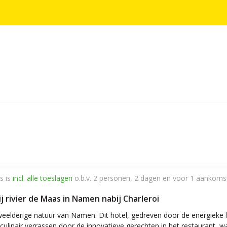
s is
incl. alle toeslagen
o.b.v. 2 personen, 2 dagen en voor 1 aankoms
j rivier de Maas in Namen nabij Charleroi
weelderige natuur van Namen. Dit hotel, gedreven door de energieke l
 culinair verrassen door de innovatieve gerechten in het restaurant, 