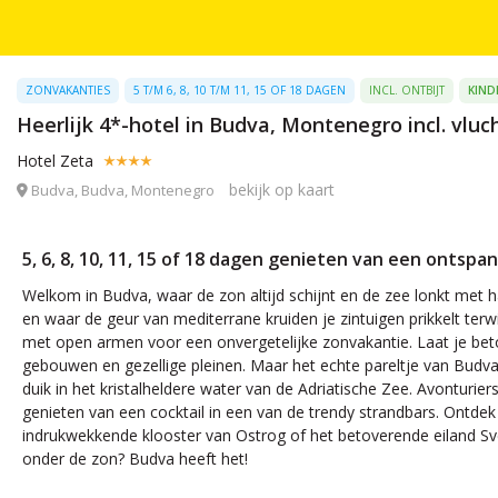
ZONVAKANTIES
5 T/M 6, 8, 10 T/M 11, 15 OF 18 DAGEN
INCL. ONTBIJT
KIND
Heerlijk 4*-hotel in Budva, Montenegro incl. vluc
Hotel Zeta
bekijk op kaart
Budva, Budva, Montenegro
5, 6, 8, 10, 11, 15 of 18 dagen genieten van een ontsp
Welkom in Budva, waar de zon altijd schijnt en de zee lonkt met
en waar de geur van mediterrane kruiden je zintuigen prikkelt ter
met open armen voor een onvergetelijke zonvakantie. Laat je b
gebouwen en gezellige pleinen. Maar het echte pareltje van Budva? 
duik in het kristalheldere water van de Adriatische Zee. Avonturie
genieten van een cocktail in een van de trendy strandbars. Ontdek
indrukwekkende klooster van Ostrog of het betoverende eiland Sv
onder de zon? Budva heeft het!