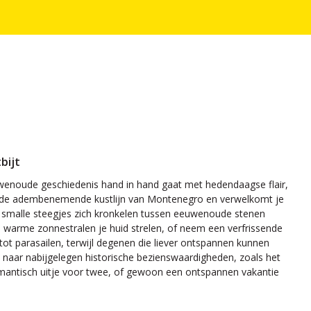
bijt
euwenoude geschiedenis hand in hand gaat met hedendaagse flair,
n aan de adembenemende kustlijn van Montenegro en verwelkomt je
 smalle steegjes zich kronkelen tussen eeuwenoude stenen
 de warme zonnestralen je huid strelen, of neem een verfrissende
tot parasailen, terwijl degenen die liever ontspannen kunnen
e naar nabijgelegen historische bezienswaardigheden, zoals het
omantisch uitje voor twee, of gewoon een ontspannen vakantie