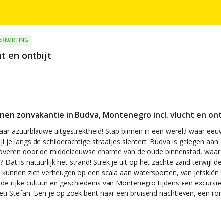
ERKORTING
ht en ontbijt
annen zonvakantie in Budva, Montenegro incl. vlucht en ont
 haar azuurblauwe uitgestrektheid! Stap binnen in een wereld waar e
wijl je langs de schilderachtige straatjes slentert. Budva is gelege
etoveren door de middeleeuwse charme van de oude binnenstad, waar
Dat is natuurlijk het strand! Strek je uit op het zachte zand terwijl
rs kunnen zich verheugen op een scala aan watersporten, van jetskiën 
 de rijke cultuur en geschiedenis van Montenegro tijdens een excursi
eti Stefan. Ben je op zoek bent naar een bruisend nachtleven, een r