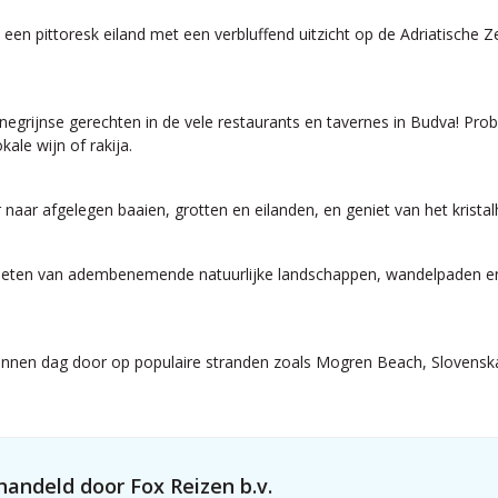
 een pittoresk eiland met een verbluffend uitzicht op de Adriatische Z
rijnse gerechten in de vele restaurants en tavernes in Budva! Probeer
ale wijn of rakija.
ar naar afgelegen baaien, grotten en eilanden, en geniet van het kri
ieten van adembenemende natuurlijke landschappen, wandelpaden en
pannen dag door op populaire stranden zoals Mogren Beach, Sloven
andeld door Fox Reizen b.v.