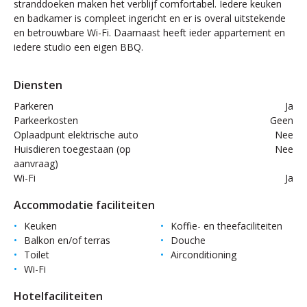
stranddoeken maken het verblijf comfortabel. Iedere keuken
en badkamer is compleet ingericht en er is overal uitstekende
en betrouwbare Wi-Fi. Daarnaast heeft ieder appartement en
iedere studio een eigen BBQ.
Diensten
Parkeren
Ja
Parkeerkosten
Geen
Oplaadpunt elektrische auto
Nee
Huisdieren toegestaan (op
Nee
aanvraag)
Wi-Fi
Ja
Accommodatie faciliteiten
Keuken
Koffie- en theefaciliteiten
Balkon en/of terras
Douche
Toilet
Airconditioning
Wi-Fi
Hotelfaciliteiten