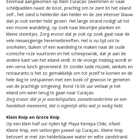
Eenmaal aangekomen op Klein Curacao zwemmen er vaak
schildpadden naast de boot, prachtig om te zien! En het eiland
zelf... het zand is helderder dan helder en de zee intenser blauw
dan je ooit eerder hebt gezien. Het lange strand nodigt uit tot
een mooie wandeling, op zoek naar kleurrijke planken en
kleine steentjes. Zorg ervoor dat je ook op zoek gaat naar de
vele nieuwsgierige heremietkreeften. Het is nu tijd om te
snorkelen, duiken of een wandeling te maken naar de oude
iconische roze vuurtoren en het scheepswrak, dat je aan de
andere kant van het eiland vindt. In de vroege middag wordt er
een verse lunch geserveerd. En zonder luide muziek, winkels en
restaurants is het zo gemakkelijk om tot jezelf te komen en de
hele dag te ontspannen met een boek of gewoon te genieten
van de prachtige omgeving. Rond 16.00 uur verlaat je het
eiland om weer terug te gaan naar Curaçao.
Zorg ervoor dat je je snorkelspullen, zonnebrandcrème en een
handdoek meeneemt, dat is eigenlijk alles wat je nodig hebt.
Klein Knip en Grote Knip
Op een klein half uur rijden ligt Playa Kenepa Chiki, ofwel:
Kleine Knip, een verborgen juweel op Curaçao. Kleine Knip
betovert je met zijn helderblauwe water en witte zandstrand.