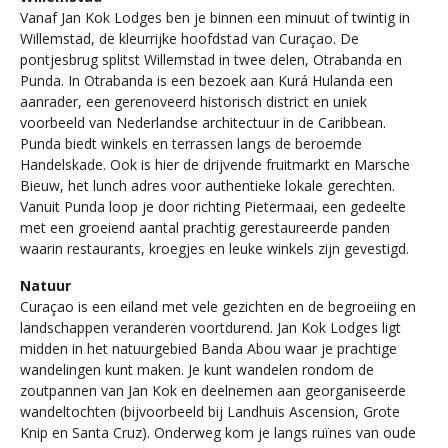
Vanaf Jan Kok Lodges ben je binnen een minuut of twintig in
Willemstad, de kleurrijke hoofdstad van Curaçao. De
pontjesbrug splitst Willemstad in twee delen, Otrabanda en
Punda. In Otrabanda is een bezoek aan Kurá Hulanda een
aanrader, een gerenoveerd historisch district en uniek
voorbeeld van Nederlandse architectuur in de Caribbean.
Punda biedt winkels en terrassen langs de beroemde
Handelskade. Ook is hier de drijvende fruitmarkt en Marsche
Bieuw, het lunch adres voor authentieke lokale gerechten.
Vanuit Punda loop je door richting Pietermaai, een gedeelte
met een groeiend aantal prachtig gerestaureerde panden
waarin restaurants, kroegjes en leuke winkels zijn gevestigd.
Natuur
Curaçao is een eiland met vele gezichten en de begroeiing en
landschappen veranderen voortdurend. Jan Kok Lodges ligt
midden in het natuurgebied Banda Abou waar je prachtige
wandelingen kunt maken. Je kunt wandelen rondom de
zoutpannen van Jan Kok en deelnemen aan georganiseerde
wandeltochten (bijvoorbeeld bij Landhuis Ascension, Grote
Knip en Santa Cruz). Onderweg kom je langs ruïnes van oude