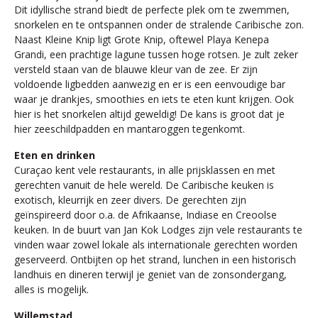
Dit idyllische strand biedt de perfecte plek om te zwemmen,
snorkelen en te ontspannen onder de stralende Caribische zon.
Naast Kleine Knip ligt Grote Knip, oftewel Playa Kenepa
Grandi, een prachtige lagune tussen hoge rotsen. Je zult zeker
versteld staan van de blauwe kleur van de zee. Er zijn
voldoende ligbedden aanwezig en er is een eenvoudige bar
waar je drankjes, smoothies en iets te eten kunt krijgen. Ook
hier is het snorkelen altijd geweldig! De kans is groot dat je
hier zeeschildpadden en mantaroggen tegenkomt.
Eten en drinken
Curaçao kent vele restaurants, in alle prijsklassen en met
gerechten vanuit de hele wereld. De Caribische keuken is
exotisch, kleurrijk en zeer divers. De gerechten zijn
geïnspireerd door o.a. de Afrikaanse, Indiase en Creoolse
keuken. In de buurt van Jan Kok Lodges zijn vele restaurants te
vinden waar zowel lokale als internationale gerechten worden
geserveerd. Ontbijten op het strand, lunchen in een historisch
landhuis en dineren terwijl je geniet van de zonsondergang,
alles is mogelijk.
Willemstad