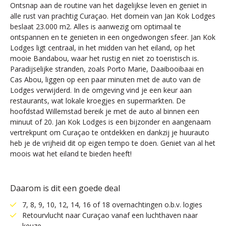
Ontsnap aan de routine van het dagelijkse leven en geniet in
alle rust van prachtig Curaçao. Het domein van Jan Kok Lodges
beslaat 23.000 m2. Alles is aanwezig om optimaal te
ontspannen en te genieten in een ongedwongen sfeer. Jan Kok
Lodges ligt centraal, in het midden van het eiland, op het
mooie Bandabou, waar het rustig en niet zo toeristisch is.
Paradijselijke stranden, zoals Porto Marie, Daaibooibaai en
Cas Abou, liggen op een paar minuten met de auto van de
Lodges verwijderd. In de omgeving vind je een keur aan
restaurants, wat lokale kroegjes en supermarkten. De
hoofdstad Willemstad bereik je met de auto al binnen een
minuut of 20. Jan Kok Lodges is een bijzonder en aangenaam
vertrekpunt om Curaçao te ontdekken en dankzij je huurauto
heb je de vrijheid dit op eigen tempo te doen. Geniet van al het
moois wat het eiland te bieden heeft!
Daarom is dit een goede deal
7, 8, 9, 10, 12, 14, 16 of 18 overnachtingen o.b.v. logies
Retourvlucht naar Curaçao vanaf een luchthaven naar
keuze