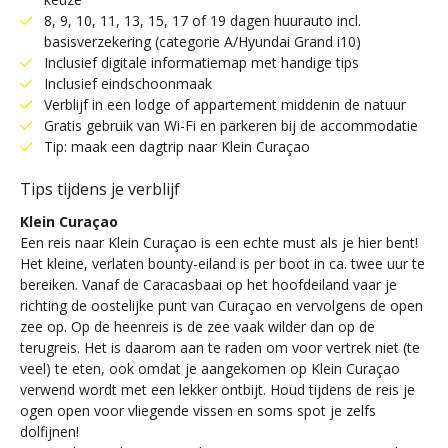
8, 9, 10, 11, 13, 15, 17 of 19 dagen huurauto incl.
basisverzekering (categorie A/Hyundai Grand i10)
Inclusief digitale informatiemap met handige tips
Inclusief eindschoonmaak
Verblijf in een lodge of appartement middenin de natuur
Gratis gebruik van Wi-Fi en parkeren bij de accommodatie
Tip: maak een dagtrip naar Klein Curaçao
Tips tijdens je verblijf
Klein Curaçao
Een reis naar Klein Curaçao is een echte must als je hier bent!
Het kleine, verlaten bounty-eiland is per boot in ca. twee uur te
bereiken. Vanaf de Caracasbaai op het hoofdeiland vaar je
richting de oostelijke punt van Curaçao en vervolgens de open
zee op. Op de heenreis is de zee vaak wilder dan op de
terugreis. Het is daarom aan te raden om voor vertrek niet (te
veel) te eten, ook omdat je aangekomen op Klein Curaçao
verwend wordt met een lekker ontbijt. Houd tijdens de reis je
ogen open voor vliegende vissen en soms spot je zelfs
dolfijnen!