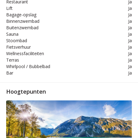
Restaurant
Ja
Lift
Ja
Bagage-opslag
Ja
Binnenzwembad
Ja
Buitenzwembad
Ja
Sauna
Ja
Stoombad
Ja
Fietsverhuur
Ja
Wellnessfaciliteiten
Ja
Terras
Ja
Whirlpool / Bubbelbad
Ja
Bar
Ja
Hoogtepunten