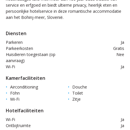
service en erfgoed en biedt ultieme privacy, heerlijk eten en
persoonlijke hotelservice in deze romantische accommodatie
aan het Bohinj-meer, Slovenië.
Diensten
Parkeren
Ja
Parkeerkosten
Gratis
Huisdieren toegestaan (op
Nee
aanvraag)
Wi-Fi
Ja
Kamerfaciliteiten
Airconditioning
Douche
Föhn
Toilet
Wi-Fi
Zitje
Hotelfaciliteiten
Wi-Fi
Ja
Ontbijtruimte
Ja