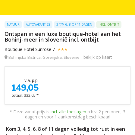
NATUUR
AUTOVAKANTIES
3 T/M 6, 8 OF 11 DAGEN
INCL. ONTBIJT
Ontspan in een luxe boutique-hotel aan het
Bohinj-meer in Slovenië incl. ontbijt
Boutique Hotel Sunrose 7
bekijk op kaart
Bohinjska Bistrica, Gorenjska, Slovenië
v.a. p.p.
149,05
totaal: 332,05 *
* Deze vanaf-prijs is
incl. alle toeslagen
o.b.v. 2 personen, 3
dagen en voor 1 aankomstdag beschikbaar!
Kom 3, 4, 5, 6, 8 of 11 dagen volledig tot rust in een