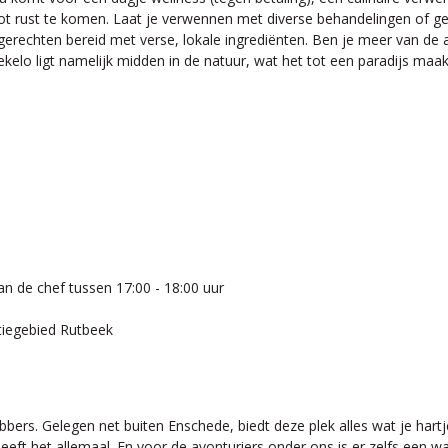
tot rust te komen. Laat je verwennen met diverse behandelingen of ge
ke gerechten bereid met verse, lokale ingrediënten. Ben je meer van 
elo ligt namelijk midden in de natuur, wat het tot een paradijs maak
an de chef tussen 17:00 - 18:00 uur
atiegebied Rutbeek
ebbers. Gelegen net buiten Enschede, biedt deze plek alles wat je h
eeft het allemaal. En voor de avonturiers onder ons is er zelfs een 