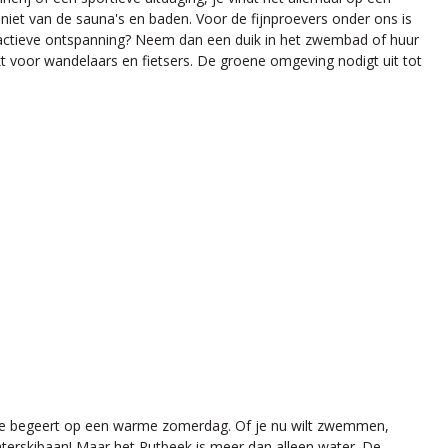
niet van de sauna's en baden. Voor de fijnproevers onder ons is
de actieve ontspanning? Neem dan een duik in het zwembad of huur
t voor wandelaars en fietsers. De groene omgeving nodigt uit tot
artje begeert op een warme zomerdag. Of je nu wilt zwemmen,
waterskibaan! Maar het Rutbeek is meer dan alleen water. De