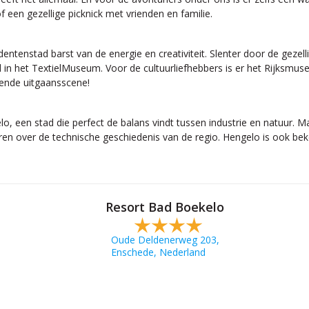
 een gezellige picknick met vrienden en familie.
ntenstad barst van de energie en creativiteit. Slenter door de gezelli
stad in het TextielMuseum. Voor de cultuurliefhebbers is er het Rijksm
sende uitgaansscene!
, een stad die perfect de balans vindt tussen industrie en natuur. 
n over de technische geschiedenis van de regio. Hengelo is ook beke
Resort Bad Boekelo
Oude Deldenerweg 203,
Enschede, Nederland