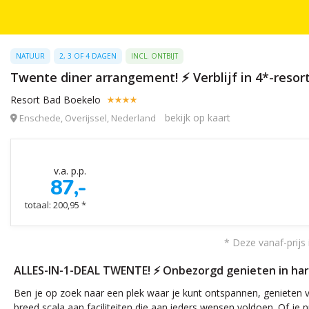
NATUUR
2, 3 OF 4 DAGEN
INCL. ONTBIJT
Twente diner arrangement! ⚡ Verblijf in 4*-resort
Resort Bad Boekelo
bekijk op kaart
Enschede, Overijssel, Nederland
v.a. p.p.
87,-
totaal: 200,95 *
* Deze vanaf-prijs 
ALLES-IN-1-DEAL TWENTE! ⚡ Onbezorgd genieten in hartj
Ben je op zoek naar een plek waar je kunt ontspannen, genieten va
breed scala aan faciliteiten die aan ieders wensen voldoen. Of je 