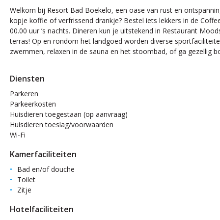
Welkom bij Resort Bad Boekelo, een oase van rust en ontspanning i
kopje koffie of verfrissend drankje? Bestel iets lekkers in de Coffe
00.00 uur ’s nachts. Dineren kun je uitstekend in Restaurant Moods
terras! Op en rondom het landgoed worden diverse sportfaciliteite
zwemmen, relaxen in de sauna en het stoombad, of ga gezellig bo
Diensten
Parkeren
Parkeerkosten
Huisdieren toegestaan (op aanvraag)
Huisdieren toeslag/voorwaarden
Wi-Fi
Kamerfaciliteiten
Bad en/of douche
Toilet
Zitje
Hotelfaciliteiten