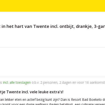
 in het hart van Twente incl. ontbijt, drankje, 3-g
is
incl. alle toeslagen
o.b.v. 2 personen, 2 dagen en voor 16 aankomst
e Twente incl. vele leuke extra's!
n lekker eten en actief bezig kunt zijn? Dan is Resort Bad Boekelo d
nu komt voor een dagje wellness (tegen betaling), een culinaire verwen