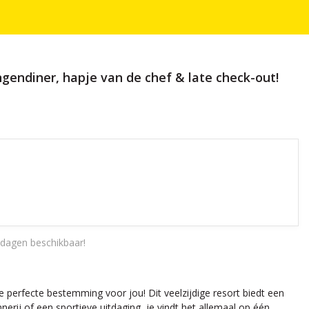
angendiner, hapje van de chef & late check-out!
dagen beschikbaar!
e perfecte bestemming voor jou! Dit veelzijdige resort biedt een
nerij of een sportieve uitdaging, je vindt het allemaal op één