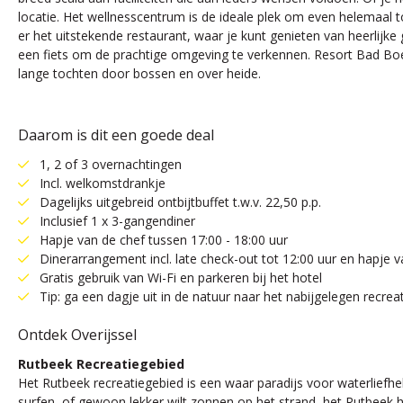
locatie. Het wellnesscentrum is de ideale plek om even helemaal 
er het uitstekende restaurant, waar je kunt genieten van heerlij
een fiets om de prachtige omgeving te verkennen. Resort Bad Boek
lange tochten door bossen en over heide.
Daarom is dit een goede deal
1, 2 of 3 overnachtingen
Incl. welkomstdrankje
Dagelijks uitgebreid ontbijtbuffet t.w.v. 22,50 p.p.
Inclusief 1 x 3-gangendiner
Hapje van de chef tussen 17:00 - 18:00 uur
Dinerarrangement incl. late check-out tot 12:00 uur en hapje v
Gratis gebruik van Wi-Fi en parkeren bij het hotel
Tip: ga een dagje uit in de natuur naar het nabijgelegen recre
Ontdek Overijssel
Rutbeek Recreatiegebied
Het Rutbeek recreatiegebied is een waar paradijs voor waterliefh
surfen, of gewoon lekker wilt zonnen op het strand, het Rutbeek h