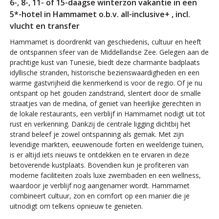
6-, 8-, 11- of 15-daagse winterzon vakantie in een
5*-hotel in Hammamet o.b.v. all-inclusive+ , incl.
vlucht en transfer
Hammamet is doordrenkt van geschiedenis, cultuur en heeft
de ontspannen sfeer van de Middellandse Zee. Gelegen aan de
prachtige kust van Tunesië, biedt deze charmante badplaats
idyllische stranden, historische bezienswaardigheden en een
warme gastvrijheid die kenmerkend is voor de regio. Of je nu
ontspant op het gouden zandstrand, slentert door de smalle
straatjes van de medina, of geniet van heerlijke gerechten in
de lokale restaurants, een verblijf in Hammamet nodigt uit tot
rust en verkenning. Dankzij de centrale ligging dichtbij het
strand beleef je zowel ontspanning als gemak. Met zijn
levendige markten, eeuwenoude forten en weelderige tuinen,
is er altijd iets nieuws te ontdekken en te ervaren in deze
betoverende kustplaats. Bovendien kun je profiteren van
moderne faciliteiten zoals luxe zwembaden en een wellness,
waardoor je verblijf nog aangenamer wordt. Hammamet
combineert cultuur, zon en comfort op een manier die je
uitnodigt om telkens opnieuw te genieten.