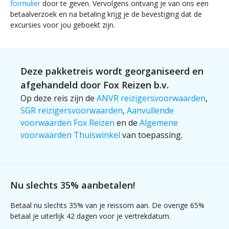
formulier
door te geven. Vervolgens ontvang je van ons een
iconische
en charme.
betaalverzoek en na betaling krijg je de bevestiging dat de
amfitheater van
Verken
excursies voor jou geboekt zijn.
El Jem, een
pittoreske
indrukwekkend
kustplaatsjes,
staaltje
geurige citrus-
Deze pakketreis wordt georganiseerd en
Romeinse
en wijngaarden,
architectuur.
afgehandeld door Fox Reizen b.v.
en bewonder
Het levendige
traditionele
Op deze reis zijn de
ANVR reizigersvoorwaarden
,
stad Sousse,
ambachten in
SGR reizigersvoorwaarden
,
Aanvullende
waar je kunt
kleine dorpen.
voorwaarden Fox Reizen
en de
Algemene
ronddwalen in
Van de
voorwaarden Thuiswinkel
van toepassing.
de medina vol
indrukwekkende
smalle straatjes
ruïnes van
en lokale
Kerkouane tot
ambachten, een
de heerlijke
Nu slechts 35% aanbetalen!
dag vol
aroma's op de
Betaal nu slechts 35% van je reissom aan. De overige 65%
onvergetelijke
lokale markten,
betaal je uiterlijk 42 dagen voor je vertrekdatum.
indrukken!
Cap Bon biedt