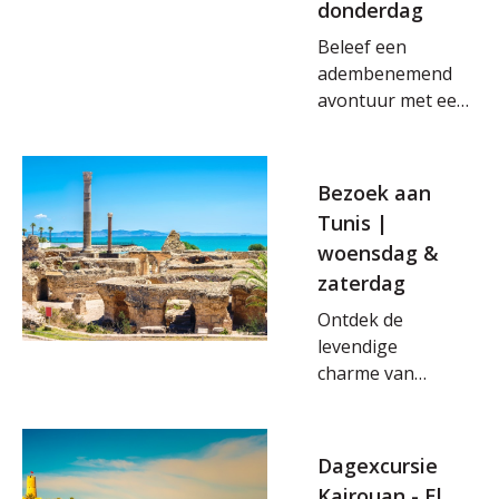
donderdag
Beleef een
adembenemend
avontuur met een
tweedaagse
excursie naar de
Sahara, waar je
Bezoek aan
door eeuwenoude
Tunis |
Berberdorpen
woensdag &
wandelt en oases
zaterdag
ontdekt die als
groene parels
Ontdek de
opdoemen in het
levendige
woestijnlandschap.
charme van
Voel de magie van
Tunis, waar
de eindeloze
geschiedenis en
zandduinen en
moderne
Dagexcursie
ervaar het
cultuur elkaar
Kairouan - El