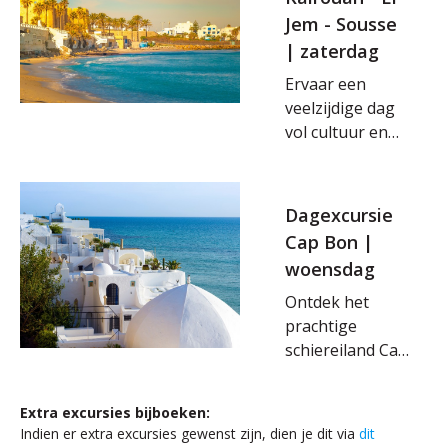
traditionele leven
ontmoeten in
Jem - Sousse
van de Berbers die
smalle straatjes
je gastvrij
| zaterdag
en kleurrijke
verwelkomen in
markten. Verken
Ervaar een
hun dorpen.
de medina vol
veelzijdige dag
ambachtslieden
vol cultuur en
en
historie met een
kruidengeuren,
excursie naar
en bewonder de
Kairouan, El Jem
Dagexcursie
indrukwekkende
en Sousse. In
Cap Bon |
architectuur van
Kairouan, waar
woensdag
eeuwenoude
de heilige
moskeeën en
moskeeën en
Ontdek het
paleizen.
authentieke
prachtige
sfeer je
schiereiland Cap
terugvoeren
Bon tijdens een
naar vervlogen
onvergetelijke
Extra excursies bijboeken:
tijden. Vervolg
dagexcursie vol
Indien er extra excursies gewenst zijn, dien je dit via
dit
je weg naar het
natuur, cultuur