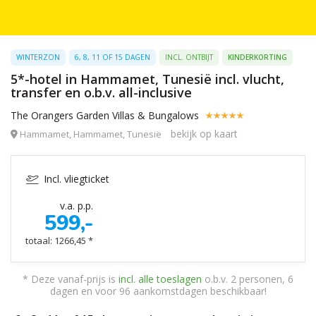
WINTERZON
6, 8, 11 OF 15 DAGEN
INCL. ONTBIJT
KINDERKORTING
5*-hotel in Hammamet, Tunesië incl. vlucht,
transfer en o.b.v. all-inclusive
The Orangers Garden Villas & Bungalows
bekijk op kaart
Hammamet, Hammamet, Tunesië
Incl. vliegticket
v.a. p.p.
599,-
totaal: 1266,45 *
* Deze vanaf-prijs is
incl. alle toeslagen
o.b.v. 2 personen, 6
dagen en voor 96 aankomstdagen beschikbaar!