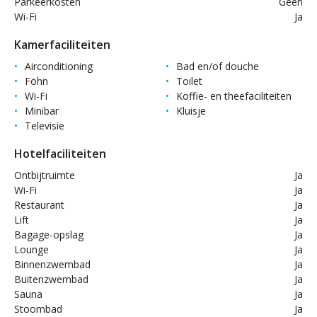
Parkeerkosten
Geen
Wi-Fi
Ja
Kamerfaciliteiten
Airconditioning
Bad en/of douche
Föhn
Toilet
Wi-Fi
Koffie- en theefaciliteiten
Minibar
Kluisje
Televisie
Hotelfaciliteiten
Ontbijtruimte
Ja
Wi-Fi
Ja
Restaurant
Ja
Lift
Ja
Bagage-opslag
Ja
Lounge
Ja
Binnenzwembad
Ja
Buitenzwembad
Ja
Sauna
Ja
Stoombad
Ja