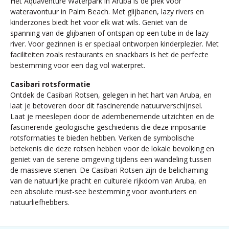
Het Aquaventure Waterpark in Aruba is dé plek voor
wateravontuur in Palm Beach. Met glijbanen, lazy rivers en
kinderzones biedt het voor elk wat wils. Geniet van de
spanning van de glijbanen of ontspan op een tube in de lazy
river. Voor gezinnen is er speciaal ontworpen kinderplezier. Met
faciliteiten zoals restaurants en snackbars is het de perfecte
bestemming voor een dag vol waterpret.
Casibari rotsformatie
Ontdek de Casibari Rotsen, gelegen in het hart van Aruba, en
laat je betoveren door dit fascinerende natuurverschijnsel.
Laat je meeslepen door de adembenemende uitzichten en de
fascinerende geologische geschiedenis die deze imposante
rotsformaties te bieden hebben. Verken de symbolische
betekenis die deze rotsen hebben voor de lokale bevolking en
geniet van de serene omgeving tijdens een wandeling tussen
de massieve stenen. De Casibari Rotsen zijn de belichaming
van de natuurlijke pracht en culturele rijkdom van Aruba, en
een absolute must-see bestemming voor avonturiers en
natuurliefhebbers.