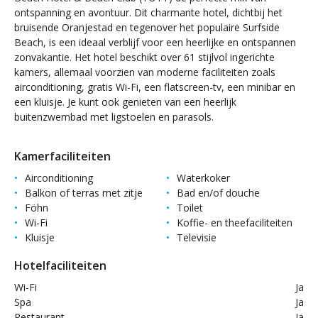
ontspanning en avontuur. Dit charmante hotel, dichtbij het
bruisende Oranjestad en tegenover het populaire Surfside
Beach, is een ideaal verblijf voor een heerlijke en ontspannen
zonvakantie. Het hotel beschikt over 61 stijlvol ingerichte
kamers, allemaal voorzien van moderne faciliteiten zoals
airconditioning, gratis Wi-Fi, een flatscreen-tv, een minibar en
een kluisje. Je kunt ook genieten van een heerlijk
buitenzwembad met ligstoelen en parasols.
Kamerfaciliteiten
Airconditioning
Waterkoker
Balkon of terras met zitje
Bad en/of douche
Föhn
Toilet
Wi-Fi
Koffie- en theefaciliteiten
Kluisje
Televisie
Hotelfaciliteiten
Wi-Fi
Ja
Spa
Ja
Restaurant
Ja