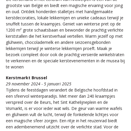
grootste van België en biedt een magische ervaring voor jong
en oud. Ontdek honderden stalletjes met handgemaakte
kerstdecoraties, lokale lekkernijen en unieke cadeaus terwijl je
snuffelt tussen de kraampjes. Geniet van winterse pret op de
1200 m² grote schaatsbaan en bewonder de prachtig verlichte
kerststallen die het kerstverhaal vertellen. Warm jezelf op met
glühwein, chocolademelk en andere seizoensgebonden
lekkernijen terwijl je winterse lekkernijen proeft. Maak je
bezoek compleet door ook de prachtig versierde winkelstraten
te verkennen en de speciale kerstevenementen in de musea bij
te wonen
Kerstmarkt Brussel
29 november 2024 - 5 januari 2025
Tijdens de feestdagen verandert de Belgische hoofdstad in
een sfeervol winterparadijs. Met meer dan 240 kraampjes
verspreid over de Beurs, het Sint Kathelijneplein en de
Vismarkt, is er voor ieder wat wils. De geur van warme wafels
en glühwein vult de lucht, terwijl de fonkelende lichtjes voor
een magische sfeer zorgen. Een ritje in het reuzenrad biedt
een adembenemend uitzicht over de verlichte stad. Voor de