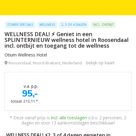
ZOMER SPECIALS
WELLNESS
2, 3 OF 4 DAGEN
INCL. ONTBIJT
WELLNESS DEAL! ⚡️ Geniet in een
SPLINTERNIEUW wellness hotel in Roosendaal
incl. ontbijt en toegang tot de wellness
Otium Wellness Hotel
bekijk op kaart
Roosendaal, Noord-Brabant, Nederland
v.a. p.p.
95,-
totaal: 213,11 *
* Deze vanaf-prijs is
incl. alle toeslagen
o.b.v. 2 personen, 2
dagen en voor 13 aankomstdagen beschikbaar!
WELLNESS DEAL! ⚡️2, 3 of 4 dagen genieten in