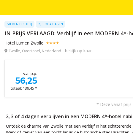
STEDEN DICHTBIJ
2, 3 OF 4 DAGEN
IN PRIJS VERLAAGD: Verblijf in een MODERN 4*-h
Hotel Lumen Zwolle
bekijk op kaart
Zwolle, Overijssel, Nederland
v.a. p.p.
56,25
totaal: 139,45 *
* Deze vanaf-prijs 
2, 3 of 4 dagen verblijven in een MODERN 4*-hotel nab
Ontdek de charme van Zwolle met een verblijf in het schitterende
Werk of geniet van een tocht langs de historische stadsgrachten.