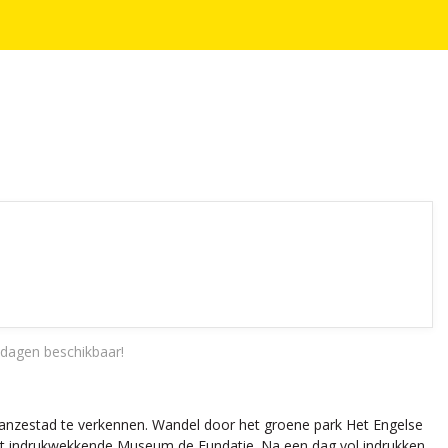
dagen beschikbaar!
 Hanzestad te verkennen. Wandel door het groene park Het Engelse
n het indrukwekkende Museum de Fundatie. Na een dag vol indrukken