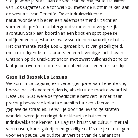
Stel je voor: je staat aan de voet van de majestueuze kliffen
van Los Gigantes, die tot wel 800 meter de lucht in reiken aan
de westkust van Tenerife. Deze indrukwekkende
natuurwonderen bieden een adembenemend uitzicht en
vormen de perfecte achtergrond voor een onvergetelijk
avontuur. Stap aan boord van een boot en spot speelse
dolfijnen en majestueuze walvissen in hun natuurlijke habitat.
Het charmante stadje Los Gigantes bruist van gezelligheid,
met uitnodigende restaurants en een levendige jachthaven.
Ontspan op de unieke stranden met zwart vulkanisch zand en
laat je betoveren door de schoonheid van Tenerife's kustlijn.
Gezellig! Bezoek La Laguna
Welkom in La Laguna, een verborgen parel van Tenerife die,
hoewel het iets verder rijden is, absoluut de moeite waard is!
Deze UNESCO-werelderfgoedlocatie betovert je met haar
prachtig bewaarde koloniale architectuur en sfeervolle
geplaveide straatjes. Terwijl je door de levendige straten
wandelt, word je omringd door kleurrijke huizen en
indrukwekkende kerken. La Laguna bruist van cultuur, met tal
van musea, kunstgalerijen en gezellige cafés die je uitnodigen
voor een pauze. De oudste universiteit van de Canarische