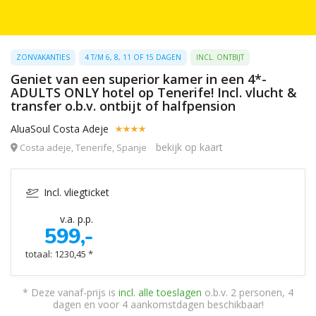
ZONVAKANTIES
4 T/M 6, 8, 11 OF 15 DAGEN
INCL. ONTBIJT
Geniet van een superior kamer in een 4*-
ADULTS ONLY hotel op Tenerife! Incl. vlucht &
transfer o.b.v. ontbijt of halfpension
AluaSoul Costa Adeje
bekijk op kaart
Costa adeje, Tenerife, Spanje
Incl. vliegticket
v.a. p.p.
599,-
totaal: 1230,45 *
* Deze vanaf-prijs is
incl. alle toeslagen
o.b.v. 2 personen, 4
dagen en voor 4 aankomstdagen beschikbaar!