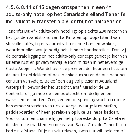
4, 5, 6, 8, 11 of 15 dagen ontspannen in een 4*
adults-only hotel op het Canarische eiland Tenerife
incl. vlucht & transfer o.b.v. ontbijt of halfpension
Tenerife! Dit 4*- adults-only hotel ligt op slechts 200 meter van
het gouden zandstrand van La Pinta en op loopafstand van
stijlvolle cafés, toprestaurants, bruisende bars en winkels,
waardoor alles wat je nodig hebt binnen handbereik is. Dankzij
de centrale ligging en het adults-only concept geniet je hier van
ultieme rust en privacy terwijl je toch midden in het levendige
Costa Adeje zit. Wandel over de promenade, huur een fiets om
de kust te ontdekken of pak in enkele minuten de bus naar het
centrum van Adeje. Beleef een dag vol plezier in Aqualand
waterpark, bewonder het uitzicht vanaf Mirador de La
Centinela of ga mee op een boottocht om dolfijnen en
walvissen te spotten. Zon, zee en ontspanning wachten op de
beroemde stranden van Costa Adeje, waar je kunt surfen,
paddleboarden of heerlijk relaxen op luxe Balinese bedden.
Voor cultuur en charme liggen het pittoreske dorp La Caleta en
de kleurrijke markten en musea van Santa Cruz de Tenerife op
korte ritafstand. Of je nu wilt relaxen, avontuur wilt beleven of