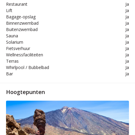
Restaurant
Ja
Lift
Ja
Bagage-opslag
Ja
Binnenzwembad
Ja
Buitenzwembad
Ja
Sauna
Ja
Solarium
Ja
Fietsverhuur
Ja
Wellnessfaciliteiten
Ja
Terras
Ja
Whirlpool / Bubbelbad
Ja
Bar
Ja
Hoogtepunten