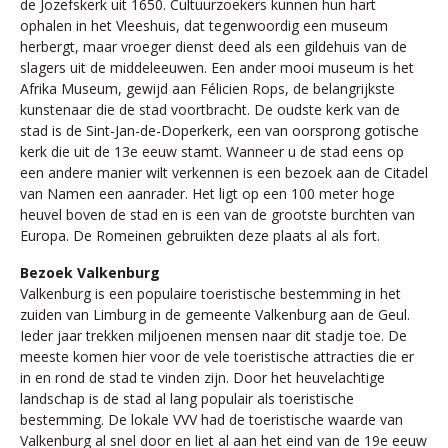
de Jozefskerk uit 1650. Cultuurzoekers kunnen hun hart
ophalen in het Vleeshuis, dat tegenwoordig een museum
herbergt, maar vroeger dienst deed als een gildehuis van de
slagers uit de middeleeuwen. Een ander mooi museum is het
Afrika Museum, gewijd aan Félicien Rops, de belangrijkste
kunstenaar die de stad voortbracht. De oudste kerk van de
stad is de Sint-Jan-de-Doperkerk, een van oorsprong gotische
kerk die uit de 13e eeuw stamt. Wanneer u de stad eens op
een andere manier wilt verkennen is een bezoek aan de Citadel
van Namen een aanrader. Het ligt op een 100 meter hoge
heuvel boven de stad en is een van de grootste burchten van
Europa. De Romeinen gebruikten deze plaats al als fort.
Bezoek Valkenburg
Valkenburg is een populaire toeristische bestemming in het
zuiden van Limburg in de gemeente Valkenburg aan de Geul.
Ieder jaar trekken miljoenen mensen naar dit stadje toe. De
meeste komen hier voor de vele toeristische attracties die er
in en rond de stad te vinden zijn. Door het heuvelachtige
landschap is de stad al lang populair als toeristische
bestemming. De lokale VVV had de toeristische waarde van
Valkenburg al snel door en liet al aan het eind van de 19e eeuw