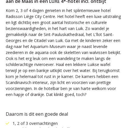
aan de Maas in een LUXE 4*-hotel incl. ontbijt
Kom 2, 3 of 4 dagen genieten in het splinternieuwe hotel
Radisson Liège City Centre. Het hotel heeft een luxe uitstraling
en ligt dichtbij een groot aantal historische en culturele
bezienswaardigheden, in het hart van Luik. Zo wandel je
gemakkelijk naar de Sint-Pauluskathedraal, het L'îlot Saint-
Georges en de Citadel van Luik. Ga met de kinderen zeker een
dag naar het Aquarium-Museum waar je naast levende
zeedieren in de aquaria ook de skeletten van walvissen bekijkt.
Ook is het erg leuk om een wandeling te maken langs de
schilderachtige rivieroever. Haal een lekkere Luikse wafel
terwijl je op een bankje uitkijkt over het water. Bij terugkomst
kom je helemaal tot rust in je kamer. De kamers hebben een
Scandinavisch interieur, zijn licht en voorzien van prettige
voorzieningen. In de hotelbar ben je van harte welkom voor
een hapje of drankje. Dat klinkt goed, toch?
Daarom is dit een goede deal
1, 2 of 3 overnachtingen