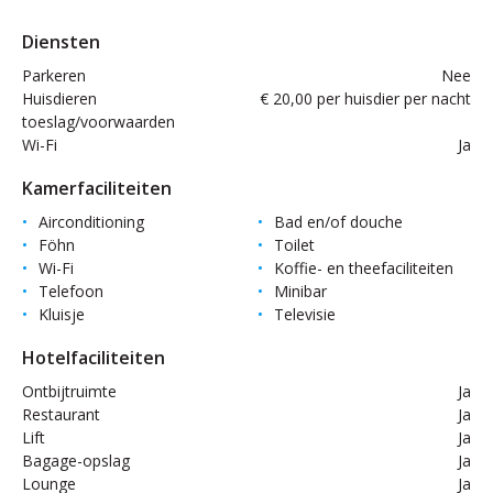
Diensten
Parkeren
Nee
Huisdieren
€ 20,00 per huisdier per nacht
toeslag/voorwaarden
Wi-Fi
Ja
Kamerfaciliteiten
Airconditioning
Bad en/of douche
Föhn
Toilet
Wi-Fi
Koffie- en theefaciliteiten
Telefoon
Minibar
Kluisje
Televisie
Hotelfaciliteiten
Ontbijtruimte
Ja
Restaurant
Ja
Lift
Ja
Bagage-opslag
Ja
Lounge
Ja