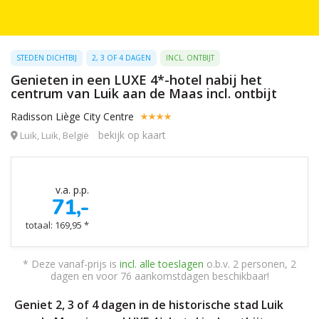
STEDEN DICHTBIJ
2, 3 OF 4 DAGEN
INCL. ONTBIJT
Genieten in een LUXE 4*-hotel nabij het
centrum van Luik aan de Maas incl. ontbijt
Radisson Liège City Centre
bekijk op kaart
Luik, Luik, België
v.a. p.p.
71,-
totaal: 169,95 *
* Deze vanaf-prijs is
incl. alle toeslagen
o.b.v. 2 personen, 2
dagen en voor 76 aankomstdagen beschikbaar!
Geniet 2, 3 of 4 dagen in de historische stad Luik