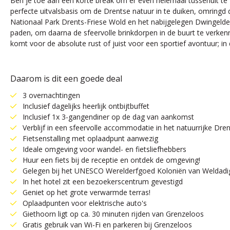
Ben je toe aan een korte break om er even helemaal tussenuit te z
perfecte uitvalsbasis om de Drentse natuur in te duiken, omring
Nationaal Park Drents-Friese Wold en het nabijgelegen Dwingelde
paden, om daarna de sfeervolle brinkdorpen in de buurt te verkenne
komt voor de absolute rust of juist voor een sportief avontuur; in
Daarom is dit een goede deal
3 overnachtingen
Inclusief dagelijks heerlijk ontbijtbuffet
Inclusief 1x 3-gangendiner op de dag van aankomst
Verblijf in een sfeervolle accommodatie in het natuurrijke Dre
Fietsenstalling met oplaadpunt aanwezig
Ideale omgeving voor wandel- en fietsliefhebbers
Huur een fiets bij de receptie en ontdek de omgeving!
Gelegen bij het UNESCO Werelderfgoed Koloniën van Weldadi
In het hotel zit een bezoekerscentrum gevestigd
Geniet op het grote verwarmde terras!
Oplaadpunten voor elektrische auto's
Giethoorn ligt op ca. 30 minuten rijden van Grenzeloos
Gratis gebruik van Wi-Fi en parkeren bij Grenzeloos