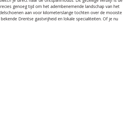
tch je direct naar de ontspanmodus. Dit gezellige verblijf is de
je precies genoeg tijd om het adembenemende landschap van het
andelschoenen aan voor kilometerslange tochten over de mooiste
bekende Drentse gastvrijheid en lokale specialiteiten. Of je nu