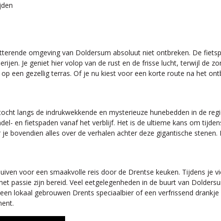
jden
itterende omgeving van Doldersum absoluut niet ontbreken. De fietsp
ijen. Je geniet hier volop van de rust en de frisse lucht, terwijl de 
p een gezellig terras. Of je nu kiest voor een korte route na het ontb
stocht langs de indrukwekkende en mysterieuze hunebedden in de re
del- en fietspaden vanaf het verblijf. Het is de ultieme kans om tijde
r je bovendien alles over de verhalen achter deze gigantische stenen
uiven voor een smaakvolle reis door de Drentse keuken. Tijdens je vie
met passie zijn bereid. Veel eetgelegenheden in de buurt van Doldersum
een lokaal gebrouwen Drents speciaalbier of een verfrissend drankje om
ment.