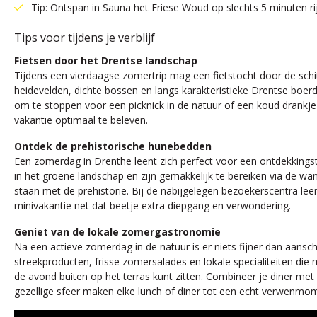
Tip: Ontspan in Sauna het Friese Woud op slechts 5 minuten ri
Tips voor tijdens je verblijf
Fietsen door het Drentse landschap
Tijdens een vierdaagse zomertrip mag een fietstocht door de sch
heidevelden, dichte bossen en langs karakteristieke Drentse boerder
om te stoppen voor een picknick in de natuur of een koud drankje o
vakantie optimaal te beleven.
Ontdek de prehistorische hunebedden
Een zomerdag in Drenthe leent zich perfect voor een ontdekking
in het groene landschap en zijn gemakkelijk te bereiken via de wan
staan met de prehistorie. Bij de nabijgelegen bezoekerscentra lee
minivakantie net dat beetje extra diepgang en verwondering.
Geniet van de lokale zomergastronomie
Na een actieve zomerdag in de natuur is er niets fijner dan aansch
streekproducten, frisse zomersalades en lokale specialiteiten die 
de avond buiten op het terras kunt zitten. Combineer je diner met 
gezellige sfeer maken elke lunch of diner tot een echt verwenmo