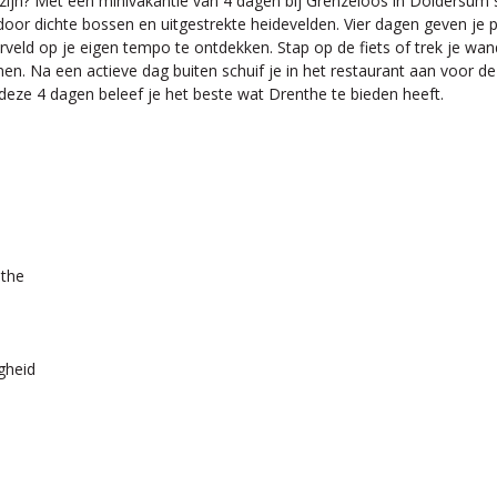
ijn? Met een minivakantie van 4 dagen bij Grenzeloos in Doldersum swi
d door dichte bossen en uitgestrekte heidevelden. Vier dagen geven 
rveld op je eigen tempo te ontdekken. Stap op de fiets of trek je w
n. Na een actieve dag buiten schuif je in het restaurant aan voor de 
 deze 4 dagen beleef je het beste wat Drenthe te bieden heeft.
nthe
gheid