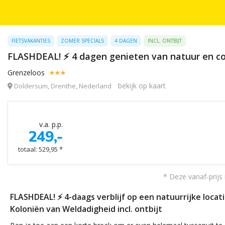
FIETSVAKANTIES
ZOMER SPECIALS
4 DAGEN
INCL. ONTBIJT
FLASHDEAL! ⚡ 4 dagen genieten van natuur en comf
Grenzeloos
bekijk op kaart
Doldersum, Drenthe, Nederland
v.a. p.p.
249,-
totaal: 529,95 *
* Deze vanaf-prijs 
FLASHDEAL! ⚡ 4-daags verblijf op een natuurrijke loca
Koloniën van Weldadigheid incl. ontbijt