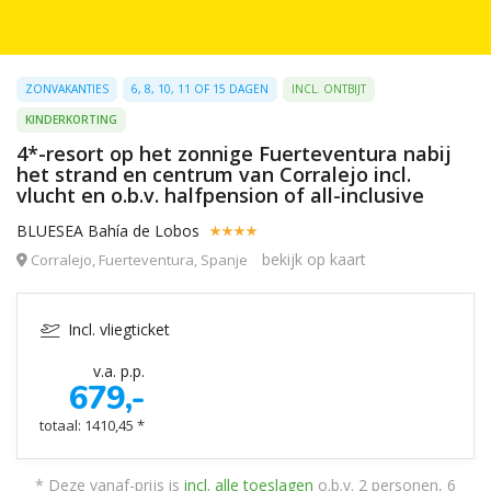
ZONVAKANTIES
6, 8, 10, 11 OF 15 DAGEN
INCL. ONTBIJT
KINDERKORTING
4*-resort op het zonnige Fuerteventura nabij
het strand en centrum van Corralejo incl.
vlucht en o.b.v. halfpension of all-inclusive
BLUESEA Bahía de Lobos
bekijk op kaart
Corralejo, Fuerteventura, Spanje
Incl. vliegticket
v.a. p.p.
679,-
totaal: 1410,45 *
* Deze vanaf-prijs is
incl. alle toeslagen
o.b.v. 2 personen, 6