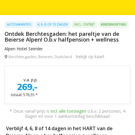
AUTOVAKANTIES
4, 6, 8 OF 15 DAGEN
INCL. ONTBIJT
KINDERKORTING
Ontdek Berchtesgaden: het pareltje van de
Beierse Alpen! O.b.v halfpension + wellness
Alpen Hotel Seimler
bekijk op kaart
Berchtesgaden, Beieren, Duitsland
v.a. p.p.
269,-
totaal: 576,55 *
* Deze vanaf-prijs is
incl. alle toeslagen
o.b.v. 2 personen, 4
dagen en voor 1 aankomstdag beschikbaar!
Verblijf 4, 6, 8 of 14 dagen in het HART van de