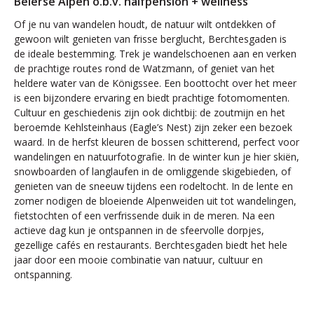
Beierse Alpen o.b.v. halfpension + wellness
Of je nu van wandelen houdt, de natuur wilt ontdekken of
gewoon wilt genieten van frisse berglucht, Berchtesgaden is
de ideale bestemming. Trek je wandelschoenen aan en verken
de prachtige routes rond de Watzmann, of geniet van het
heldere water van de Königssee. Een boottocht over het meer
is een bijzondere ervaring en biedt prachtige fotomomenten.
Cultuur en geschiedenis zijn ook dichtbij: de zoutmijn en het
beroemde Kehlsteinhaus (Eagle’s Nest) zijn zeker een bezoek
waard. In de herfst kleuren de bossen schitterend, perfect voor
wandelingen en natuurfotografie. In de winter kun je hier skiën,
snowboarden of langlaufen in de omliggende skigebieden, of
genieten van de sneeuw tijdens een rodeltocht. In de lente en
zomer nodigen de bloeiende Alpenweiden uit tot wandelingen,
fietstochten of een verfrissende duik in de meren. Na een
actieve dag kun je ontspannen in de sfeervolle dorpjes,
gezellige cafés en restaurants. Berchtesgaden biedt het hele
jaar door een mooie combinatie van natuur, cultuur en
ontspanning.