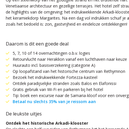
Venetiaanse architectuur en gezellige terrasjes. Het hotel zelf st
de highlights van de omgeving: het indrukwekkende Arkadi-klooster,
het keramiekdorp Margarites. Na een dag vol indrukken schuif je a
zoals het bedoeld is: zon, gastvrijheid en eindeloze ontdekkingen!
Daarom is dit een goede deal
5, 7, 10 of 14 overnachtingen o.b.v. logies
Retourvlucht naar Heraklion vanaf een luchthaven naar keuze
Huurauto incl. basisverzekering (categorie A)
Op loopafstand van het historische centrum van Rethymnon
Bezoek het indrukwekkende Fortezza-kasteel
Ontdek paradijselijke stranden zoals Balos en Elafonissi
Gratis gebruik van Wi-Fi en parkeren bij het hotel
Tip: boek een excursie naar de Samaria-kloof voor een onverget
Betaal nu slechts 35% van je reissom aan
De leukste uitjes
Ontdek het historische Arkadi-klooster