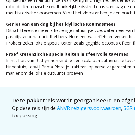
Op slechts een half uur rijden van Rethymnon ligt het beroemde Ar
rol in de Kretenzische onafhankelijkheidsstrijd en is vandaag de
met historische voorwerpen. Vanaf het klooster heb je een prachti
Geniet van een dag bij het idyllische Kournasmeer
Dit schitterende meer is het enige natuurlijke zoetwatermeer van
paradijs voor natuurliefhebbers. Huur een waterfiets en verken he
Probeer zeker lokale specialiteiten zoals gegrilde octopus of een f
Proef Kretenzische specialiteiten in sfeervolle tavernes
In het hart van Rethymnon vind je een scala aan authentieke taver
binnentuin, terwijl Prima Plora je trakteert op verse visgerechten 
manier om de lokale cultuur te proeven!
Deze pakketreis wordt georganiseerd en afgeh
Op deze reis zijn de
ANVR reizigersvoorwaarden
,
SGR 
toepassing.