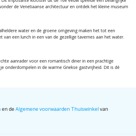
. Dit imposante klooster uit de 16e eeuw speelde een belangrijke
bewonder de Venetiaanse architectuur en ontdek het kleine museum
stalheldere water en de groene omgeving maken het tot een
t van een lunch in een van de gezellige tavernes aan het water.
 echte aanrader voor een romantisch diner in een prachtige
at je onderdompelen in de warme Griekse gastvrijheid. Dit is dé
n
en de
Algemene voorwaarden Thuiswinkel
van