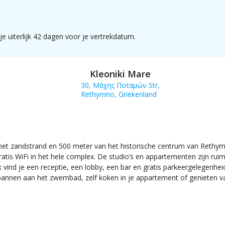
e uiterlijk 42 dagen voor je vertrekdatum.
Kleoniki Mare
30, Μάχης Ποταμών Str,
Rethymno, Griekenland
van het zandstrand en 500 meter van het historische centrum van Reth
atis WiFi in het hele complex. De studio’s en appartementen zijn ruim
ak vind je een receptie, een lobby, een bar en gratis parkeergelegenhei
pannen aan het zwembad, zelf koken in je appartement of genieten van