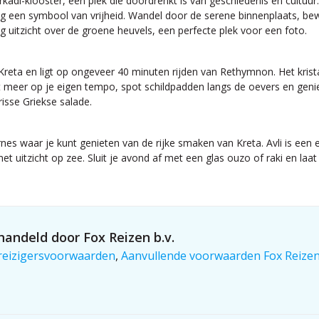
kadi-klooster, een plek die doordrenkt is van geschiedenis en cultuur
 dag een symbool van vrijheid. Wandel door de serene binnenplaats, 
g uitzicht over de groene heuvels, een perfecte plek voor een foto.
 Kreta en ligt op ongeveer 40 minuten rijden van Rethymnon. Het kri
t meer op je eigen tempo, spot schildpadden langs de oevers en genie
risse Griekse salade.
nes waar je kunt genieten van de rijke smaken van Kreta. Avli is een
met uitzicht op zee. Sluit je avond af met een glas ouzo of raki en la
andeld door Fox Reizen b.v.
reizigersvoorwaarden
,
Aanvullende voorwaarden Fox Reize