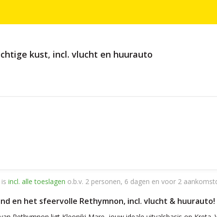
htige kust, incl. vlucht en huurauto
 is
incl. alle toeslagen
o.b.v. 2 personen, 6 dagen en voor 2 aankomst
trand en het sfeervolle Rethymnon, incl. vlucht & huurauto!
an Rethymnon ligt Kleoniki Mare, jouw ideale uitvalsbasis op Kreta. 