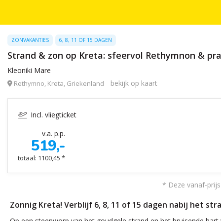
ZONVAKANTIES
6, 8, 11 OF 15 DAGEN
Strand & zon op Kreta: sfeervol Rethymnon & prac
Kleoniki Mare
bekijk op kaart
Rethymno, Kreta, Griekenland
Incl. vliegticket
v.a. p.p.
519,-
totaal: 1100,45 *
* Deze vanaf-prijs
Zonnig Kreta! Verblijf 6, 8, 11 of 15 dagen nabij het s
Op een steenworp van het goudgele strand en het bruisende hart v