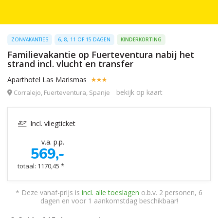
ZONVAKANTIES
6, 8, 11 OF 15 DAGEN
KINDERKORTING
Familievakantie op Fuerteventura nabij het
strand incl. vlucht en transfer
Aparthotel Las Marismas
bekijk op kaart
Corralejo, Fuerteventura, Spanje
Incl. vliegticket
v.a. p.p.
569,-
totaal: 1170,45 *
* Deze vanaf-prijs is
incl. alle toeslagen
o.b.v. 2 personen, 6
dagen en voor 1 aankomstdag beschikbaar!