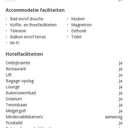
Accommodatie faciliteiten
Bad en/of douche
Keuken
Koffie- en theefaciliteiten
Magnetron
Televisie
Eethoek
Balkon en/of terras
Toilet
Wi-Fi
Hotelfaciliteiten
Ontbijtruimte
Ja
Restaurant
Ja
Lift
Ja
Bagage-opslag
Ja
Lounge
Ja
Buitenzwembad
Ja
Solarium
Ja
Tennisbaan
Ja
Midgetgolf
Ja
Mindervalidekamers
aanwezig
Pooltafel
Ja