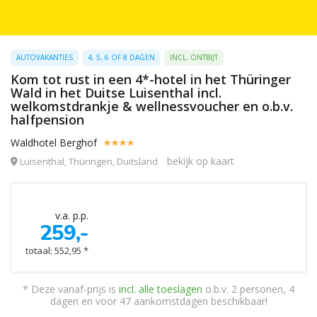
AUTOVAKANTIES
4, 5, 6 OF 8 DAGEN
INCL. ONTBIJT
Kom tot rust in een 4*-hotel in het Thüringer
Wald in het Duitse Luisenthal incl.
welkomstdrankje & wellnessvoucher en o.b.v.
halfpension
Waldhotel Berghof
bekijk op kaart
Luisenthal, Thüringen, Duitsland
v.a. p.p.
259,-
totaal: 552,95 *
* Deze vanaf-prijs is
incl. alle toeslagen
o.b.v. 2 personen, 4
dagen en voor 47 aankomstdagen beschikbaar!