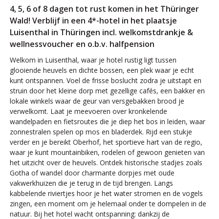
4, 5, 6 of 8 dagen tot rust komen in het Thüringer
Wald! Verblijf in een 4*-hotel in het plaatsje
Luisenthal in Thüringen incl. welkomstdrankje &
wellnessvoucher en o.b.v. halfpension
Welkom in Luisenthal, waar je hotel rustig ligt tussen
glooiende heuvels en dichte bossen, een plek waar je echt
kunt ontspannen. Voel de frisse boslucht zodra je uitstapt en
struin door het kleine dorp met gezellige cafés, een bakker en
lokale winkels waar de geur van versgebakken brood je
verwelkomt. Laat je meevoeren over kronkelende
wandelpaden en fietsroutes die je diep het bos in leiden, waar
zonnestralen spelen op mos en bladerdek. Rijd een stukje
verder en je bereikt Oberhof, het sportieve hart van de regio,
waar je kunt mountainbiken, rodelen of gewoon genieten van
het uitzicht over de heuvels. Ontdek historische stadjes zoals
Gotha of wandel door charmante dorpjes met oude
vakwerkhuizen die je terug in de tijd brengen. Langs
kabbelende riviertjes hoor je het water stromen en de vogels
zingen, een moment om je helemaal onder te dompelen in de
natuur. Bij het hotel wacht ontspanning: dankzij de