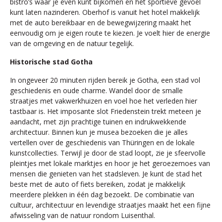
bistro’s waar je even kunt bijkomen en het sportieve gevoel
kunt laten nazinderen. Oberhof is vanuit het hotel makkelijk
met de auto bereikbaar en de bewegwijzering maakt het
eenvoudig om je eigen route te kiezen. Je voelt hier de energie
van de omgeving en de natuur tegelijk.
Historische stad Gotha
In ongeveer 20 minuten rijden bereik je Gotha, een stad vol
geschiedenis en oude charme. Wandel door de smalle
straatjes met vakwerkhuizen en voel hoe het verleden hier
tastbaar is. Het imposante slot Friedenstein trekt meteen je
aandacht, met zijn prachtige tuinen en indrukwekkende
architectuur. Binnen kun je musea bezoeken die je alles
vertellen over de geschiedenis van Thüringen en de lokale
kunstcollecties. Terwijl je door de stad loopt, zie je sfeervolle
pleintjes met lokale marktjes en hoor je het geroezemoes van
mensen die genieten van het stadsleven. Je kunt de stad het
beste met de auto of fiets bereiken, zodat je makkelijk
meerdere plekken in één dag bezoekt. De combinatie van
cultuur, architectuur en levendige straatjes maakt het een fijne
afwisseling van de natuur rondom Luisenthal.