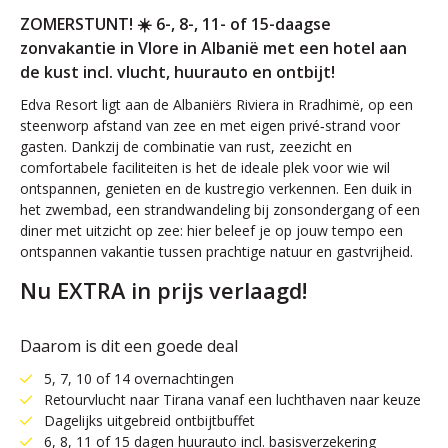
ZOMERSTUNT! ☀️ 6-, 8-, 11- of 15-daagse
zonvakantie in Vlore in Albanië met een hotel aan
de kust incl. vlucht, huurauto en ontbijt!
Edva Resort ligt aan de Albaniërs Riviera in Rradhimë, op een
steenworp afstand van zee en met eigen privé‑strand voor
gasten. Dankzij de combinatie van rust, zeezicht en
comfortabele faciliteiten is het de ideale plek voor wie wil
ontspannen, genieten en de kustregio verkennen. Een duik in
het zwembad, een strandwandeling bij zonsondergang of een
diner met uitzicht op zee: hier beleef je op jouw tempo een
ontspannen vakantie tussen prachtige natuur en gastvrijheid.
Nu EXTRA in prijs verlaagd!
Daarom is dit een goede deal
5, 7, 10 of 14 overnachtingen
Retourvlucht naar Tirana vanaf een luchthaven naar keuze
Dagelijks uitgebreid ontbijtbuffet
6, 8, 11 of 15 dagen huurauto incl. basisverzekering