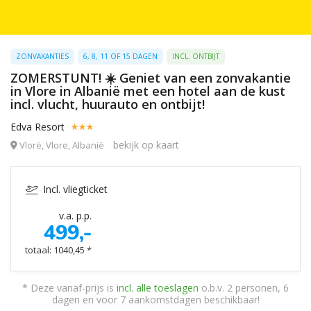
ZONVAKANTIES
6, 8, 11 OF 15 DAGEN
INCL. ONTBIJT
ZOMERSTUNT! ☀️ Geniet van een zonvakantie
in Vlore in Albanië met een hotel aan de kust
incl. vlucht, huurauto en ontbijt!
Edva Resort
bekijk op kaart
Vlorë, Vlore, Albanië
Incl. vliegticket
v.a. p.p.
499,-
totaal: 1040,45 *
* Deze vanaf-prijs is
incl. alle toeslagen
o.b.v. 2 personen, 6
dagen en voor 7 aankomstdagen beschikbaar!