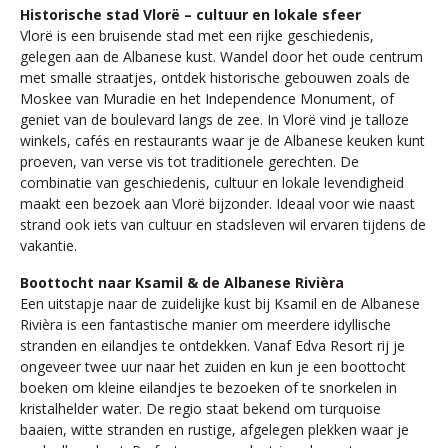
Historische stad Vlorë – cultuur en lokale sfeer
Vlorë is een bruisende stad met een rijke geschiedenis,
gelegen aan de Albanese kust. Wandel door het oude centrum
met smalle straatjes, ontdek historische gebouwen zoals de
Moskee van Muradie en het Independence Monument, of
geniet van de boulevard langs de zee. In Vlorë vind je talloze
winkels, cafés en restaurants waar je de Albanese keuken kunt
proeven, van verse vis tot traditionele gerechten. De
combinatie van geschiedenis, cultuur en lokale levendigheid
maakt een bezoek aan Vlorë bijzonder. Ideaal voor wie naast
strand ook iets van cultuur en stadsleven wil ervaren tijdens de
vakantie.
Boottocht naar Ksamil & de Albanese Rivièra
Een uitstapje naar de zuidelijke kust bij Ksamil en de Albanese
Rivièra is een fantastische manier om meerdere idyllische
stranden en eilandjes te ontdekken. Vanaf Edva Resort rij je
ongeveer twee uur naar het zuiden en kun je een boottocht
boeken om kleine eilandjes te bezoeken of te snorkelen in
kristalhelder water. De regio staat bekend om turquoise
baaien, witte stranden en rustige, afgelegen plekken waar je