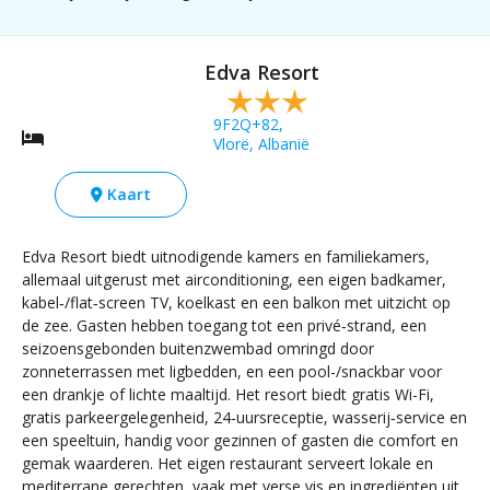
Edva Resort
9F2Q+82,
Vlorë, Albanië
Kaart
Edva Resort biedt uitnodigende kamers en familiekamers,
allemaal uitgerust met airconditioning, een eigen badkamer,
kabel‑/flat‑screen TV, koelkast en een balkon met uitzicht op
de zee. Gasten hebben toegang tot een privé‑strand, een
seizoensgebonden buitenzwembad omringd door
zonneterrassen met ligbedden, en een pool-/snackbar voor
een drankje of lichte maaltijd. Het resort biedt gratis Wi-Fi,
gratis parkeergelegenheid, 24‑uursreceptie, wasserij‑service en
een speeltuin, handig voor gezinnen of gasten die comfort en
gemak waarderen. Het eigen restaurant serveert lokale en
mediterrane gerechten, vaak met verse vis en ingrediënten uit