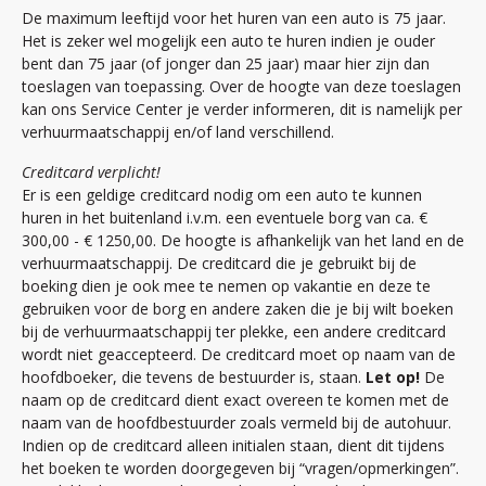
De maximum leeftijd voor het huren van een auto is 75 jaar.
Het is zeker wel mogelijk een auto te huren indien je ouder
bent dan 75 jaar (of jonger dan 25 jaar) maar hier zijn dan
toeslagen van toepassing. Over de hoogte van deze toeslagen
kan ons Service Center je verder informeren, dit is namelijk per
verhuurmaatschappij en/of land verschillend.
Creditcard verplicht!
Er is een geldige creditcard nodig om een auto te kunnen
huren in het buitenland i.v.m. een eventuele borg van ca. €
300,00 - € 1250,00. De hoogte is afhankelijk van het land en de
verhuurmaatschappij. De creditcard die je gebruikt bij de
boeking dien je ook mee te nemen op vakantie en deze te
gebruiken voor de borg en andere zaken die je bij wilt boeken
bij de verhuurmaatschappij ter plekke, een andere creditcard
wordt niet geaccepteerd. De creditcard moet op naam van de
hoofdboeker, die tevens de bestuurder is, staan.
Let op!
De
naam op de creditcard dient exact overeen te komen met de
naam van de hoofdbestuurder zoals vermeld bij de autohuur.
Indien op de creditcard alleen initialen staan, dient dit tijdens
het boeken te worden doorgegeven bij “vragen/opmerkingen”.