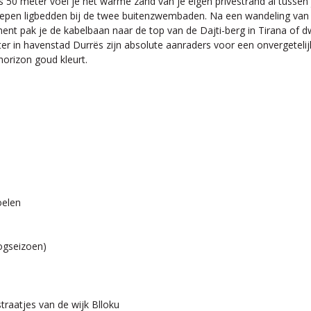
 50 meter voel je het warme zand van je eigen privéstrand al tussen je
grepen ligbedden bij de twee buitenzwembaden. Na een wandeling van 
nt pak je de kabelbaan naar de top van de Dajti-berg in Tirana of 
 havenstad Durrës zijn absolute aanraders voor een onvergetelijke da
orizon goud kleurt.
oelen
ogseizoen)
traatjes van de wijk Blloku