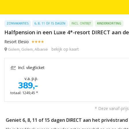
ZONVAKANTIES
6, 8, 11 OF 15 DAGEN
INCL. ONTBIJT
KINDERKORTING
Halfpension in een Luxe 4*-resort DIRECT aan de A
Resort Elesio
bekijk op kaart
Golem, Golem, Albanië
Incl. vliegticket
v.a. p.p.
389,-
totaal: 1249,45 *
* Deze vanaf-prijs
Geniet 6, 8, 11 of 15 dagen DIRECT aan het privéstrand 