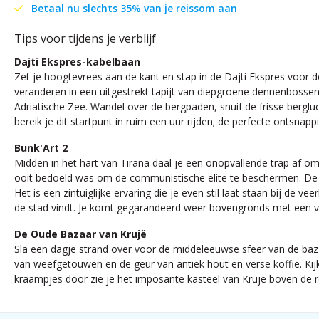
Betaal nu slechts 35% van je reissom aan
Tips voor tijdens je verblijf
Dajti Ekspres-kabelbaan
Zet je hoogtevrees aan de kant en stap in de Dajti Ekspres voor d
veranderen in een uitgestrekt tapijt van diepgroene dennenbossen 
Adriatische Zee. Wandel over de bergpaden, snuif de frisse berglu
bereik je dit startpunt in ruim een uur rijden; de perfecte ontsnap
Bunk'Art 2
Midden in het hart van Tirana daal je een onopvallende trap af o
ooit bedoeld was om de communistische elite te beschermen. De d
Het is een zintuiglijke ervaring die je even stil laat staan bij de
de stad vindt. Je komt gegarandeerd weer bovengronds met een verh
De Oude Bazaar van Krujë
Sla een dagje strand over voor de middeleeuwse sfeer van de baza
van weefgetouwen en de geur van antiek hout en verse koffie. Kij
kraampjes door zie je het imposante kasteel van Krujë boven de r