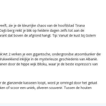
eft, zie je de kleurrijke chaos van de hoofdstad Tirana
ti-berg reikt je blik op heldere dagen zelfs tot aan de
urant dat boven de afgrond hangt. Tip: Vanuit de kust bij Golem
nk'Art 2 verken je een gigantische, ondergrondse atoombunker die
ukwekkend inkijkje in de mysterieuze geschiedenis van Albanië.
ruinen door de hippe wijk Blloku, waar je de beste espresso's van
r de glanzende kasseien loopt, word je omringd door het geluid
en of scoor een uniek, zilveren souvenir. Tussen de houten