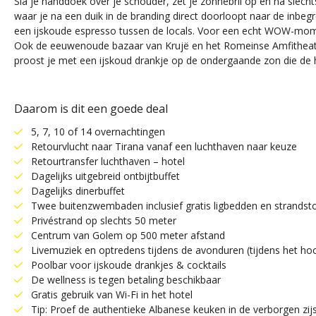
Sla je handdoek over je schouder, zet je zonnebril op en na slechts
waar je na een duik in de branding direct doorloopt naar de inbe
een ijskoude espresso tussen de locals. Voor een echt WOW-mome
Ook de eeuwenoude bazaar van Krujë en het Romeinse Amfitheater in
proost je met een ijskoud drankje op de ondergaande zon die de h
Daarom is dit een goede deal
5, 7, 10 of 14 overnachtingen
Retourvlucht naar Tirana vanaf een luchthaven naar keuze
Retourtransfer luchthaven – hotel
Dagelijks uitgebreid ontbijtbuffet
Dagelijks dinerbuffet
Twee buitenzwembaden inclusief gratis ligbedden en strandst
Privéstrand op slechts 50 meter
Centrum van Golem op 500 meter afstand
Livemuziek en optredens tijdens de avonduren (tijdens het ho
Poolbar voor ijskoude drankjes & cocktails
De wellness is tegen betaling beschikbaar
Gratis gebruik van Wi-Fi in het hotel
Tip: Proef de authentieke Albanese keuken in de verborgen zijs