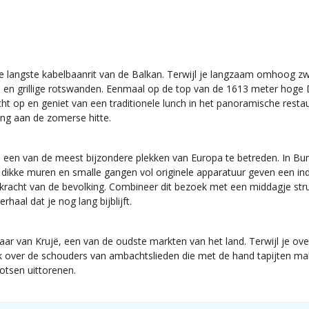
e langste kabelbaanrit van de Balkan. Terwijl je langzaam omhoog zwe
en grillige rotswanden. Eenmaal op de top van de 1613 meter hoge Daj
cht op en geniet van een traditionele lunch in het panoramische resta
ping aan de zomerse hitte.
m een van de meest bijzondere plekken van Europa te betreden. In Bu
ikke muren en smalle gangen vol originele apparatuur geven een indr
 veerkracht van de bevolking. Combineer dit bezoek met een middagje st
aal dat je nog lang bijblijft.
ar van Krujë, een van de oudste markten van het land. Terwijl je ove
k over de schouders van ambachtslieden die met de hand tapijten mak
otsen uittorenen.