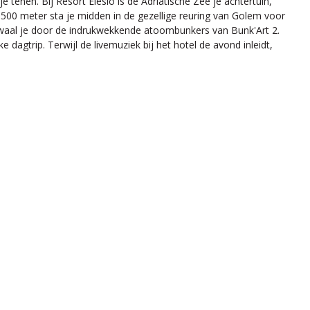
 tenen. Bij Resort Elesio is de Adriatische Zee je achtertuin,
500 meter sta je midden in de gezellige reuring van Golem voor
dwaal je door de indrukwekkende atoombunkers van Bunk'Art 2.
gtrip. Terwijl de livemuziek bij het hotel de avond inleidt,