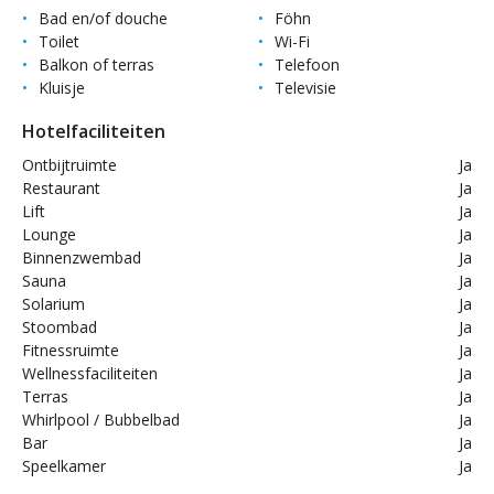
Bad en/of douche
Föhn
Toilet
Wi-Fi
Balkon of terras
Telefoon
Kluisje
Televisie
Hotelfaciliteiten
Ontbijtruimte
Ja
Restaurant
Ja
Lift
Ja
Lounge
Ja
Binnenzwembad
Ja
Sauna
Ja
Solarium
Ja
Stoombad
Ja
Fitnessruimte
Ja
Wellnessfaciliteiten
Ja
Terras
Ja
Whirlpool / Bubbelbad
Ja
Bar
Ja
Speelkamer
Ja