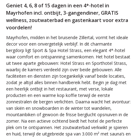
Geniet 4, 6, 8 of 15 dagen in een 4*-hotel in
Mayrhofen incl. ontbijt, 3-gangendiner, GRATIS
wellness, zoutwaterbad en gastenkaart voor extra
voordelen!
Mayrhofen, midden in het bruisende Zillertal, vormt het ideale
decor voor een onvergetelijk verblijf. In dit charmante
bergdorp ligt Sport & Spa Hotel Strass, een elegant 4*-hotel
waar comfort en ontspanning samenkomen. Het hotel bestaat
uit twee aparte gebouwen: Hotel Strass en Sporthotel Strass,
waarbij de kamers verdeeld zijn over beide gebouwen. Alle
faciliteiten en diensten zijn toegankelijk vanaf beide locaties,
zodat je altijd alles binnen handbereik hebt. Begin je dag met
een heerlijk ontbijt in het restaurant, met verse, lokale
producten en een warme kop koffie terwijl de eerste
zonnestralen de bergen verlichten. Daarna wacht het avontuur:
van skiën en snowboarden in de winter tot wandelen,
mountainbiken of gewoon de frisse berglucht opsnuiven in de
zomer. Na een actieve ochtend biedt het hotel de perfecte
plek om te ontspannen. Het zoutwaterbad verkwikt je spieren
en huid, terwijl de uitgebreide spa van 3.000 m² met sauna’s en