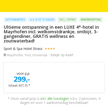
AUTOVAKANTIES
4, 6, 8 OF 15 DAGEN
INCL. ONTBIJT
KINDERKORTING
Ultieme ontspanning in een LUXE 4*-hotel in
Mayrhofen incl. welkomstdrankje, ontbijt, 3-
gangendiner, GRATIS wellness en
zoutwaterbad!
Sport & Spa Hotel Strass
bekijk op kaart
Mayrhofen, Tirol, Oostenrijk
voor p.p.
299,-
totaal: 637,15 *
* Deze vanaf-prijs is
incl. alle toeslagen
o.b.v. 2 personen, 4
dagen en voor 1 aankomstdag beschikbaar!