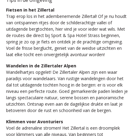
Tips in de omgeving
Fietsen in het Zillertal
Trap erop los in het adembenemende Zillertal! Of je nu houdt
van ontspannen ritjes door de schilderachtige vallei of
uitdagende bergtochten, hier vind je voor ieder wat wils. Met
de routes die direct bij Sport & Spa Hotel Strass beginnen,
spring je zo op je fiets en ontdek je de prachtige omgeving.
Voel de frisse berglucht, geniet van de weidse uitzichten en
laat elke tocht een onvergetelijk avontuur worden!
Wandelen in de Zillertaler Alpen
Wandelhartjes opgelet! De Zillertaler Alpen zijn een waar
paradijs voor wandelaars. Van rustige wandelingen door het
dal tot uitdagende tochten hoog in de bergen: er is voor elk
niveau een perfecte route. Goed gemarkeerde paden leiden je
langs spectaculaire natuur, serene bossen en panoramische
uitzichten. Ontsnap even aan de dagelijkse drukte en laat je
betoveren door de rust en schoonheid van de bergen.
Klimmen voor Avonturiers
Voel de adrenaline stromen! Het Zillertal is een droomplek
voor klimmers van alle niveaus. Van beginners tot