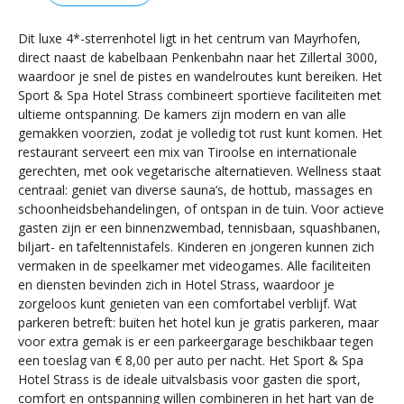
Dit luxe 4*-sterrenhotel ligt in het centrum van Mayrhofen,
direct naast de kabelbaan Penkenbahn naar het Zillertal 3000,
waardoor je snel de pistes en wandelroutes kunt bereiken. Het
Sport & Spa Hotel Strass combineert sportieve faciliteiten met
ultieme ontspanning. De kamers zijn modern en van alle
gemakken voorzien, zodat je volledig tot rust kunt komen. Het
restaurant serveert een mix van Tiroolse en internationale
gerechten, met ook vegetarische alternatieven. Wellness staat
centraal: geniet van diverse sauna’s, de hottub, massages en
schoonheidsbehandelingen, of ontspan in de tuin. Voor actieve
gasten zijn er een binnenzwembad, tennisbaan, squashbanen,
biljart- en tafeltennistafels. Kinderen en jongeren kunnen zich
vermaken in de speelkamer met videogames. Alle faciliteiten
en diensten bevinden zich in Hotel Strass, waardoor je
zorgeloos kunt genieten van een comfortabel verblijf. Wat
parkeren betreft: buiten het hotel kun je gratis parkeren, maar
voor extra gemak is er een parkeergarage beschikbaar tegen
een toeslag van € 8,00 per auto per nacht. Het Sport & Spa
Hotel Strass is de ideale uitvalsbasis voor gasten die sport,
comfort en ontspanning willen combineren in het hart van de