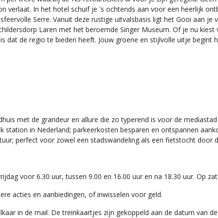
 verlaat. In het hotel schuif je 's ochtends aan voor een heerlijk ontbij
e sfeervolle Serre. Vanuit deze rustige uitvalsbasis ligt het Gooi aan 
childersdorp Laren met het beroemde Singer Museum. Of je nu kiest v
s dat de regio te bieden heeft. Jouw groene en stijlvolle uitje begint h
ndhuis met de grandeur en allure die zo typerend is voor de mediastad
 elk station in Nederland; parkeerkosten besparen en ontspannen aan
uur; perfect voor zowel een stadswandeling als een fietstocht door 
vrijdag voor 6.30 uur, tussen 9.00 en 16.00 uur en na 18.30 uur. Op z
ere acties en aanbiedingen, of inwisselen voor geld.
 elkaar in de mail. De treinkaartjes zijn gekoppeld aan de datum van 