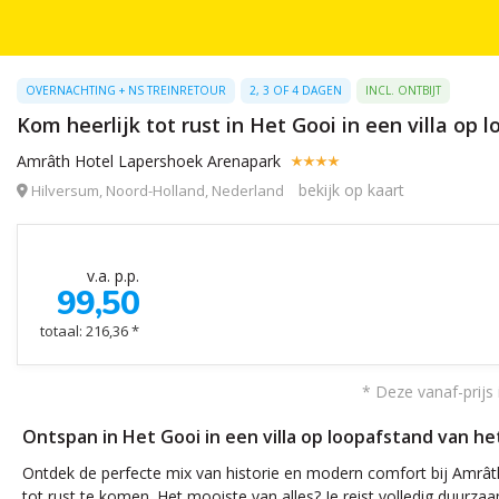
OVERNACHTING + NS TREINRETOUR
2, 3 OF 4 DAGEN
INCL. ONTBIJT
Kom heerlijk tot rust in Het Gooi in een villa op l
Amrâth Hotel Lapershoek Arenapark
bekijk op kaart
Hilversum, Noord-Holland, Nederland
v.a. p.p.
99,50
totaal: 216,36 *
* Deze vanaf-prijs 
Ontspan in Het Gooi in een villa op loopafstand van het 
Ontdek de perfecte mix van historie en modern comfort bij Amrâ
tot rust te komen. Het mooiste van alles? Je reist volledig duurza