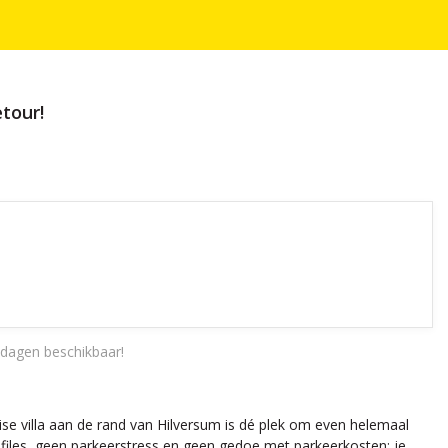
etour!
dagen beschikbaar!
e villa aan de rand van Hilversum is dé plek om even helemaal
en files, geen parkeerstress en geen gedoe met parkeerkosten; je