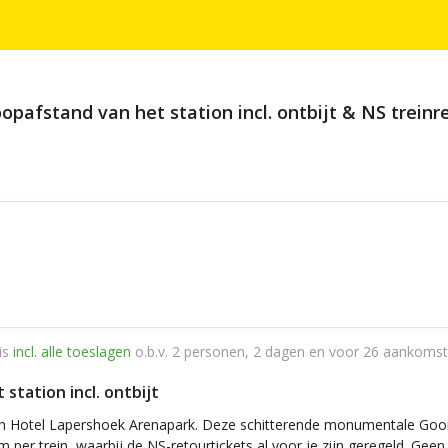
oopafstand van het station incl. ontbijt & NS treinr
is
incl. alle toeslagen
o.b.v. 2 personen, 2 dagen en voor 26 aankomst
station incl. ontbijt
th Hotel Lapershoek Arenapark. Deze schitterende monumentale Goois
am per trein, waarbij de NS-retourtickets al voor je zijn geregeld. Ge