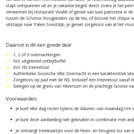
stapt ontspannen uit en je vakantie begint direct zodra je het perron
verwennen bij restaurant Vivaldi of geniet van luxe patisserie in d
tussen de Schotse Hooglanders op de hei, of bezoek het chique s
uitstapje naar Paleis Soestdijk, je geniet zorgeloos van al het mooi
Daarom is dit een goede deal
1, 2 of 3 overnachtingen
Incl. uitgebreid ontbijtbuffet
Incl. NS treinretour
Authentieke Gooische Villa: Overnacht in een karakteristiek la
Zorgeloos op pad met de NS: Inclusief een treinretour vanaf
Gelegen op de grens van Hilversum en de prachtige Gooise nat
Voorwaarden:
Je kunt elke dag reizen tijdens de daluren: van maandag t/m 
Je kunt deze aanbieding niet gebruiken in combinatie met and
Je ontvangt treinkaartjes voor de heen- en terugreis los van