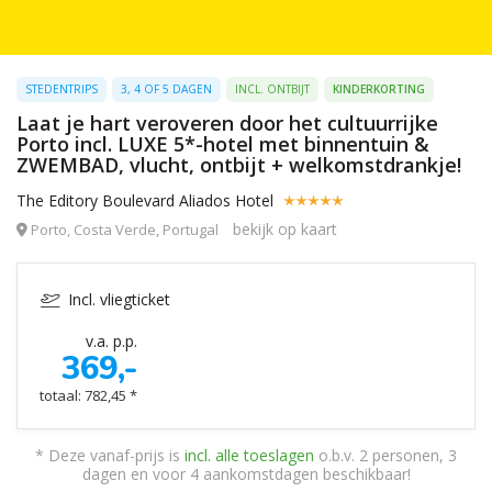
STEDENTRIPS
3, 4 OF 5 DAGEN
INCL. ONTBIJT
KINDERKORTING
Laat je hart veroveren door het cultuurrijke
Porto incl. LUXE 5*-hotel met binnentuin &
ZWEMBAD, vlucht, ontbijt + welkomstdrankje!
The Editory Boulevard Aliados Hotel
bekijk op kaart
Porto, Costa Verde, Portugal
Incl. vliegticket
v.a. p.p.
369,-
totaal: 782,45 *
* Deze vanaf-prijs is
incl. alle toeslagen
o.b.v. 2 personen, 3
dagen en voor 4 aankomstdagen beschikbaar!