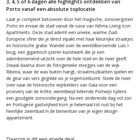
3, 4, 5 of 6 dagen alle highlights ontdekken van
Porto vanaf een absolute toplocatie
Laat je compleet betoveren door het magische, zonovergoten
Porto en ervaar de stad vanuit de oase van Nôma Living Icon
Apartments. Deze stad ademt een unieke, warme Zuid-
Europese sfeer die je direct inpakt met haar kleurrijke straatjes
en historische gratie. Wandel over de wereldberoemde Luís I-
brug, een gigantisch ijzeren kunstwerk die je een
adembenemend uitzicht over de hele stad en de rivier geeft.
Dwaal daarna door de fotogenieke steegjes van de wijk
Ribeira, waar de was buiten hangt, straatmuzikanten spelen en
de geur van vers gegrilde vis je tegemoetkomt. Steek de rivier
over naar de historische wijnkelders van Gaia voor een
proeverij van de échte, wereldwijd bekende Portwijn tijdens
een goudgele zonsondergang. Na een zinderende dag vol zon
en Portugese gastvrijheid kom je helemaal tot rust bij het
heerlijke zwembad in de binnentuin van je eigen design-
appartement.
Daarom is dit een goede deal