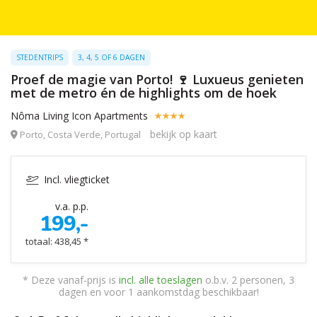
STEDENTRIPS
3, 4, 5 OF 6 DAGEN
Proef de magie van Porto! 🍷 Luxueus genieten
met de metro én de highlights om de hoek
Nôma Living Icon Apartments
bekijk op kaart
Porto, Costa Verde, Portugal
Incl. vliegticket
v.a. p.p.
199,-
totaal: 438,45 *
* Deze vanaf-prijs is
incl. alle toeslagen
o.b.v. 2 personen, 3
dagen en voor 1 aankomstdag beschikbaar!