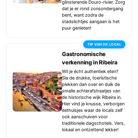
glinsterende Douro-rivier. Zorg
dat je er rond zonsondergang
bent, want zodra de
stadslichtjes aangaan is het
puur genieten!
TIP VAN DE LOCAL
Gastronomische
verkenning in Ribeira
Wil je écht authentiek eten?
Sla de drukke, toeristische
plekken dan over en duik de
smalle achterafstraatjes van
de historische wijk Ribeira in.
Hier vind je knusse, verborgen
eethuisjes waar de locals zelf
ook aanschuiven voor
traditionele dagschotels. Vers,
lokaal en ontzettend lekker!