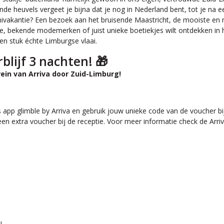
euvels vergeet je bijna dat je nog in Nederland bent, tot je na een h
minivakantie? Een bezoek aan het bruisende Maastricht, de mooiste 
grote, bekende modemerken of juist unieke boetiekjes wilt ontdekken in h
en stuk échte Limburgse vlaai.
blijf 3 nachten! 🎁
rein van Arriva door Zuid-Limburg!
 app glimble by Arriva en gebruik jouw unieke code van de voucher bi
 extra voucher bij de receptie. Voor meer informatie check de Arriv