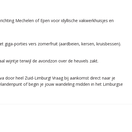
richting Mechelen of Epen voor idyllische vakwerkhuisjes en
t giga-porties vers zomerfruit (aardbeien, kersen, kruisbessen).
aal wijntje terwijl de avondzon over de heuvels zakt.
riva door heel Zuid-Limburg! Vraag bij aankomst direct naar je
rielandenpunt of begin je jouw wandeling midden in het Limburgse