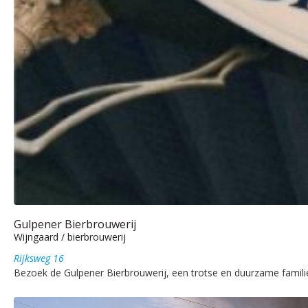
Gulpener Bierbrouwerij
Wijngaard / bierbrouwerij
Rijksweg 16
Bezoek de Gulpener Bierbrouwerij, een trotse en duurzame famili