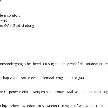
l
dern comfort
 Miró
 het OV in Zuid-Limburg
 zonsondergang is het heerlijk rustig en heb je vanaf de Boudewijntor
chap voelt alsof je even helemaal terug in de tijd gaat.
e Gulpener Bierbrouwerij en hun 'Brouwlokaal' voor een proeverij op 
 bijvoorbeeld Wijndomein St. Martinus in Vijlen of Wijngoed Fromber