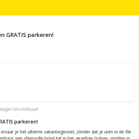
 en GRATIS parkeren!
dagen beschikbaar!
GRATIS parkeren!
rvaar je het ultieme vakantiegevoel, zónder dat je uren in de file
mburg. Het sfeervolle hotel ligt in het gezellige Gulpen, midden in