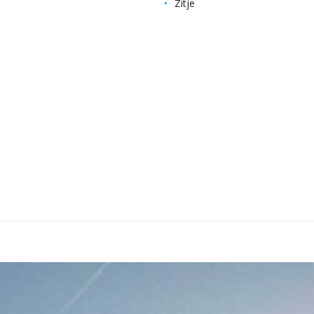
Zitje