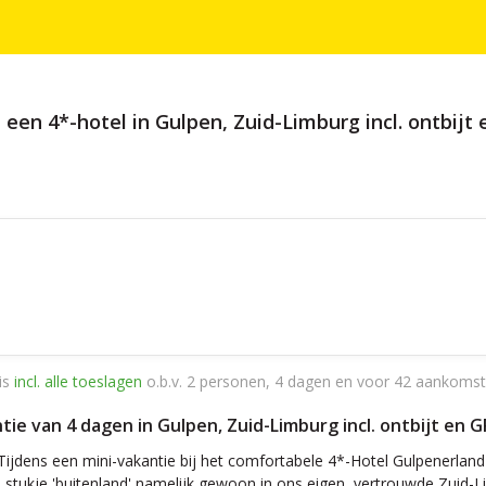
en 4*-hotel in Gulpen, Zuid-Limburg incl. ontbijt
is
incl. alle toeslagen
o.b.v. 2 personen, 4 dagen en voor 42 aankomst
e van 4 dagen in Gulpen, Zuid-Limburg incl. ontbijt en 
ijdens een mini-vakantie bij het comfortabele 4*-Hotel Gulpenerland e
ge stukje 'buitenland' namelijk gewoon in ons eigen, vertrouwde Zuid-Li