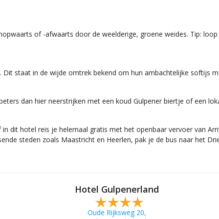
mopwaarts of -afwaarts door de weelderige, groene weides. Tip: loop 
e. Dit staat in de wijde omtrek bekend om hun ambachtelijke softijs me
 beters dan hier neerstrijken met een koud Gulpener biertje of een lok
f in dit hotel reis je helemaal gratis met het openbaar vervoer van Ar
uisende steden zoals Maastricht en Heerlen, pak je de bus naar het D
Hotel Gulpenerland
Oude Rijksweg 20,