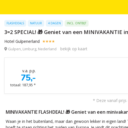
FLASHDEALS
NATUUR
4 DAGEN
INCL. ONTBIJT
3=2 SPECIAL! 🎁 Geniet van een MINIVAKANTIE in e
Hotel Gulpenerland
bekijk op kaart
Gulpen, Limburg, Nederland
v.a. p.p.
75,-
totaal: 187,95 *
* Deze vanaf-prijs 
MINIVAKANTIE FLASHDEAL! 🎁 Geniet van een minivakanti
Waan je in het buitenland, maar dan gewoon lekker in eigen land! T
hoeft te staan richting het zuiden van Europa. Je vindt dit prachti