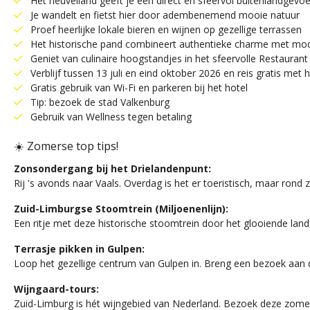
Het heuvelland geeft je een direct en sfeervol buitenlandgevoe
Je wandelt en fietst hier door adembenemend mooie natuur
Proef heerlijke lokale bieren en wijnen op gezellige terrassen
Het historische pand combineert authentieke charme met mo
Geniet van culinaire hoogstandjes in het sfeervolle Restaurant
Verblijf tussen 13 juli en eind oktober 2026 en reis gratis met
Gratis gebruik van Wi-Fi en parkeren bij het hotel
Tip: bezoek de stad Valkenburg
Gebruik van Wellness tegen betaling
☀️ Zomerse top tips!
Zonsondergang bij het Drielandenpunt:
Rij 's avonds naar Vaals. Overdag is het er toeristisch, maar rond
Zuid-Limburgse Stoomtrein (Miljoenenlijn):
Een ritje met deze historische stoomtrein door het glooiende lands
Terrasje pikken in Gulpen:
Loop het gezellige centrum van Gulpen in. Breng een bezoek aan d
Wijngaard-tours:
Zuid-Limburg is hét wijngebied van Nederland. Bezoek deze zomer