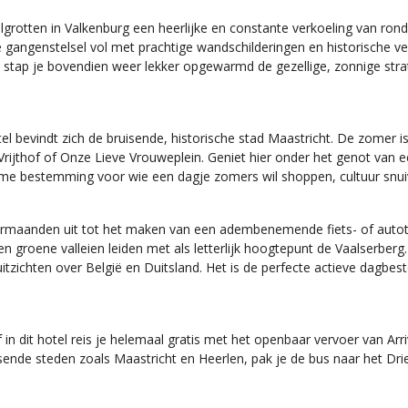
ten in Valkenburg een heerlijke en constante verkoeling van rond d
genstelsel vol met prachtige wandschilderingen en historische verhal
 stap je bovendien weer lekker opgewarmd de gezellige, zonnige strate
otel bevindt zich de bruisende, historische stad Maastricht. De zomer i
ijthof of Onze Lieve Vrouweplein. Geniet hier onder het genot van ee
ieme bestemming voor wie een dagje zomers wil shoppen, cultuur snui
maanden uit tot het maken van een adembenemende fiets- of autotoch
 groene valleien leiden met als letterlijk hoogtepunt de Vaalserberg
itzichten over België en Duitsland. Het is de perfecte actieve dagbes
f in dit hotel reis je helemaal gratis met het openbaar vervoer van Ar
uisende steden zoals Maastricht en Heerlen, pak je de bus naar het D