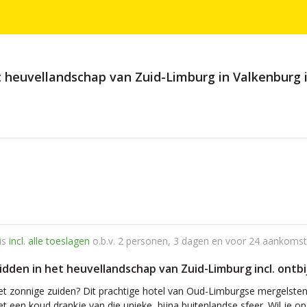
t heuvellandschap van Zuid-Limburg in Valkenburg i
is
incl. alle toeslagen
o.b.v. 2 personen, 3 dagen en voor 24 aankomst
 midden in het heuvellandschap van Zuid-Limburg incl. ont
et zonnige zuiden? Dit prachtige hotel van Oud-Limburgse mergelsten
 een koud drankje van die unieke, bijna buitenlandse sfeer. Wil je op