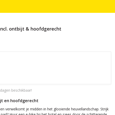
ncl. ontbijt & hoofdgerecht
dagen beschikbaar!
bijt en hoofdgerecht
en verwelkomt je midden in het glooiende heuvellandschap. Strijk
 pad? Huur een e-bike bij het hotel en sjees door de schitterende,