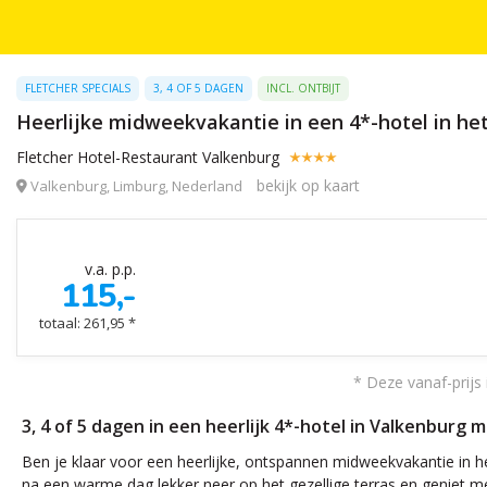
FLETCHER SPECIALS
3, 4 OF 5 DAGEN
INCL. ONTBIJT
Heerlijke midweekvakantie in een 4*-hotel in he
Fletcher Hotel-Restaurant Valkenburg
bekijk op kaart
Valkenburg, Limburg, Nederland
v.a. p.p.
115,-
totaal: 261,95 *
* Deze vanaf-prijs 
3, 4 of 5 dagen in een heerlijk 4*-hotel in Valkenburg
Ben je klaar voor een heerlijke, ontspannen midweekvakantie in h
na een warme dag lekker neer op het gezellige terras en geniet met