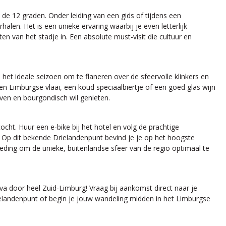
e 12 graden. Onder leiding van een gids of tijdens een
en. Het is een unieke ervaring waarbij je even letterlijk
n van het stadje in. Een absolute must-visit die cultuur en
s het ideale seizoen om te flaneren over de sfeervolle klinkers en
n Limburgse vlaai, een koud speciaalbiertje of een goed glas wijn
ven en bourgondisch wil genieten.
t. Huur een e-bike bij het hotel en volg de prachtige
. Op dit bekende Drielandenpunt bevind je je op het hoogste
teding om de unieke, buitenlandse sfeer van de regio optimaal te
riva door heel Zuid-Limburg! Vraag bij aankomst direct naar je
rielandenpunt of begin je jouw wandeling midden in het Limburgse