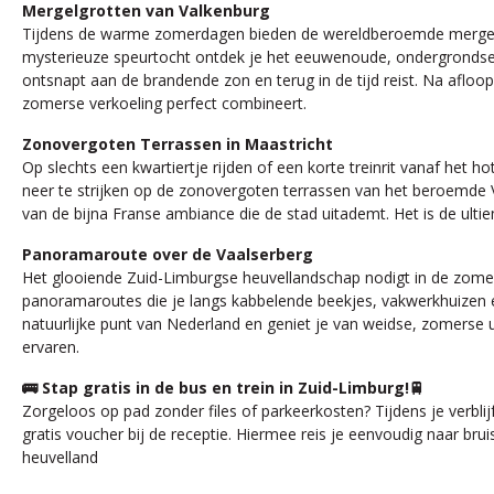
Mergelgrotten van Valkenburg
Tijdens de warme zomerdagen bieden de wereldberoemde mergelgrot
mysterieuze speurtocht ontdek je het eeuwenoude, ondergrondse gan
ontsnapt aan de brandende zon en terug in de tijd reist. Na afloop
zomerse verkoeling perfect combineert.
Zonovergoten Terrassen in Maastricht
Op slechts een kwartiertje rijden of een korte treinrit vanaf het h
neer te strijken op de zonovergoten terrassen van het beroemde Vr
van de bijna Franse ambiance die de stad uitademt. Het is de ult
Panoramaroute over de Vaalserberg
Het glooiende Zuid-Limburgse heuvellandschap nodigt in de zomer
panoramaroutes die je langs kabbelende beekjes, vakwerkhuizen en
natuurlijke punt van Nederland en geniet je van weidse, zomerse u
ervaren.
🚌 Stap gratis in de bus en trein in Zuid-Limburg!🚆
Zorgeloos op pad zonder files of parkeerkosten? Tijdens je verblij
gratis voucher bij de receptie. Hiermee reis je eenvoudig naar br
heuvelland