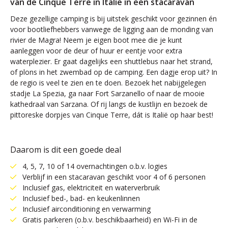
van de Cinque Terre in Italië in een stacaravan
Deze gezellige camping is bij uitstek geschikt voor gezinnen én
voor bootliefhebbers vanwege de ligging aan de monding van
rivier de Magra! Neem je eigen boot mee die je kunt
aanleggen voor de deur of huur er eentje voor extra
waterplezier. Er gaat dagelijks een shuttlebus naar het strand,
of plons in het zwembad op de camping. Een dagje erop uit? In
de regio is veel te zien en te doen. Bezoek het nabijgelegen
stadje La Spezia, ga naar Fort Sarzanello of naar de mooie
kathedraal van Sarzana. Of rij langs de kustlijn en bezoek de
pittoreske dorpjes van Cinque Terre, dát is Italië op haar best!
Daarom is dit een goede deal
4, 5, 7, 10 of 14 overnachtingen o.b.v. logies
Verblijf in een stacaravan geschikt voor 4 of 6 personen
Inclusief gas, elektriciteit en waterverbruik
Inclusief bed-, bad- en keukenlinnen
Inclusief airconditioning en verwarming
Gratis parkeren (o.b.v. beschikbaarheid) en Wi-Fi in de