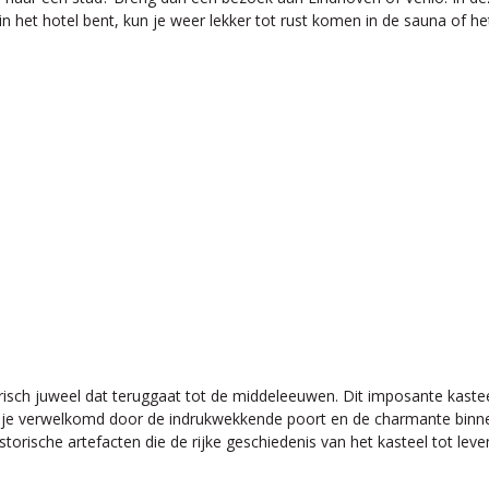
 het hotel bent, kun je weer lekker tot rust komen in de sauna of h
torisch juweel dat teruggaat tot de middeleeuwen. Dit imposante kast
rd je verwelkomd door de indrukwekkende poort en de charmante binnen
torische artefacten die de rijke geschiedenis van het kasteel tot lev