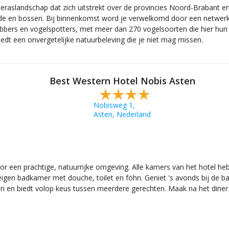
raslandschap dat zich uitstrekt over de provincies Noord-Brabant en 
de en bossen. Bij binnenkomst word je verwelkomd door een netwerk 
hebbers en vogelspotters, met meer dan 270 vogelsoorten die hier hun
dt een onvergetelijke natuurbeleving die je niet mag missen.
Best Western Hotel Nobis Asten
Nobisweg 1,
Asten, Nederland
or een prachtige, natuurrijke omgeving. Alle kamers van het hotel he
 eigen badkamer met douche, toilet en föhn. Geniet 's avonds bij de b
en en biedt volop keus tussen meerdere gerechten. Maak na het diner