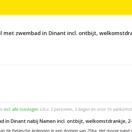
el met zwembad in Dinant incl. ontbijt, welkomstd
is
incl. alle toeslagen
o.b.v. 2 personen, 3 dagen en voor 10 aankomst
 in Dinant nabij Namen incl. ontbijt, welkomstdrankje, 
t van de Belgische Ardennen in een domein van 25ha. Het mooie pand d