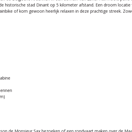
 historische stad Dinant op 5 kilometer afstand. Een droom locatie voo
inbike of kom gewoon heerlijk relaxen in deze prachtige streek. Zowe
cabine
rdennen
km)
ison de Monsieur Sax bezoeken of een rondvaart maken over de Maas?