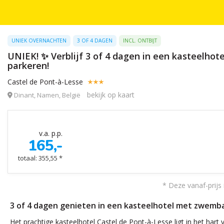
UNIEK OVERNACHTEN
3 OF 4 DAGEN
INCL. ONTBIJT
UNIEK! ✨ Verblijf 3 of 4 dagen in een kasteelhot
parkeren!
Castel de Pont-à-Lesse
bekijk op kaart
Dinant, Namen, België
v.a. p.p.
165,-
totaal: 355,55 *
* Deze vanaf-prijs 
3 of 4 dagen genieten in een kasteelhotel met zwembad
Het prachtige kasteelhotel Castel de Pont-à-Lesse ligt in het har