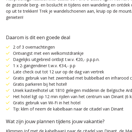
de gezonde berg- en boslucht in tijdens een wandeling en ontdek de
op uit te trekken! Trek je wandelschoenen aan, kruip op de mounta
genieten!
Daarom is dit een goede deal
2 of 3 overnachtingen
Ontvangst met een welkomstdrankje
Dagelijks uitgebreid ontbijt t.w.v. €20,- p.p.p.n.
1 x 2-gangendiner t.w.v. €34,- p.p
Late check out tot 12 uur op de dag van vertrek
Gratis gebruik van het zwembad met bubbelbad en infrarood 
Gratis parkeren bij het hotel!
Uniek kasteelhotel uit 1810 gelegen middenin de Belgische A
Het hotel ligt op 12 min rijden van het centrum van Dinant (6 
Gratis gebruik van Wi-Fi in het hotel
Tip: klim of neem de kabelbaan naar de citadel van Dinant
Wat zijn jouw plannen tijdens jouw vakantie?
Klimmen (of met de kabelbaan) naar de citadel van Dinant, de Ma