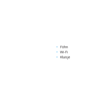
Föhn
Wi-Fi
Kluisje