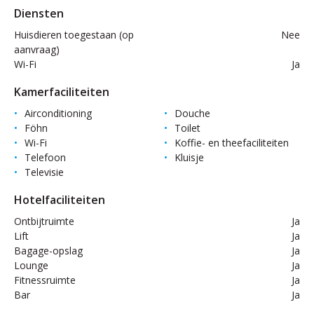
Diensten
Huisdieren toegestaan (op
Nee
aanvraag)
Wi-Fi
Ja
Kamerfaciliteiten
Airconditioning
Douche
Föhn
Toilet
Wi-Fi
Koffie- en theefaciliteiten
Telefoon
Kluisje
Televisie
Hotelfaciliteiten
Ontbijtruimte
Ja
Lift
Ja
Bagage-opslag
Ja
Lounge
Ja
Fitnessruimte
Ja
Bar
Ja